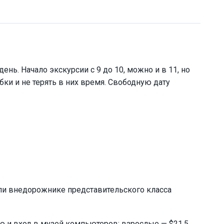
нь. Начало экскурсии с 9 до 10, можно и в 11, но
бки и не терять в них время. Свободную дату
ли внедорожнике представительского класса
ю и вход в музей компьютеров: взрослые — $21,5,