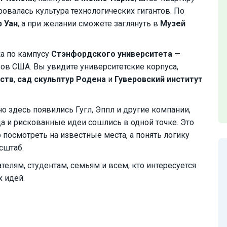
ровалась культура технологических гигантов. По
р Уан
, а при желании сможете заглянуть в
Музей
ка по кампусу
Стэнфордского университета
—
ов США. Вы увидите университетские корпуса,
сств
,
сад скульптур Родена
и
Гуверовский институт
о здесь появились Гугл, Эппл и другие компании,
а и рискованные идеи сошлись в одной точке. Это
о посмотреть на известные места, а понять логику
сштаб.
елям, студентам, семьям и всем, кто интересуется
 идей.