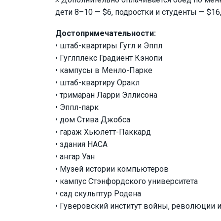
дети 8–10 — $6, подростки и студенты — $16
Достопримечательности:
• штаб-квартиры Гугл и Эппл
• Гуглплекс Градиент Кэнопи
• кампусы в Менло-Парке
• штаб-квартиру Оракл
• тримаран Ларри Эллисона
• Эппл-парк
• дом Стива Джобса
• гараж Хьюлетт-Паккард
• здания НАСА
• ангар Уан
• Музей истории компьютеров
• кампус Стэнфордского университета
• сад скульптур Родена
• Гуверовский институт войны, революции 