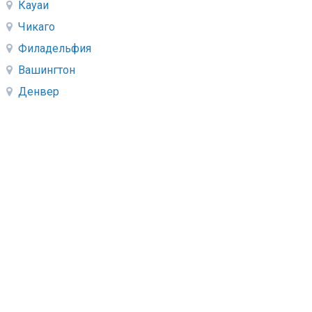
Кауаи
Чикаго
Филадельфия
Вашингтон
Денвер