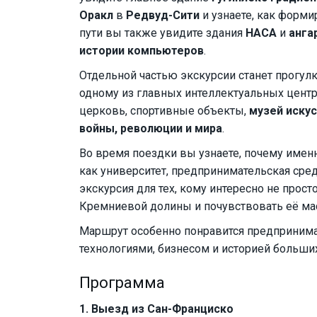
Оракл
в
Редвуд-Сити
и узнаете, как форми
пути вы также увидите здания
НАСА
и
анга
истории компьютеров
.
Отдельной частью экскурсии станет прогул
одному из главных интеллектуальных центр
церковь, спортивные объекты,
музей иску
войны, революции и мира
.
Во время поездки вы узнаете, почему именн
как университет, предпринимательская сред
экскурсия для тех, кому интересно не прост
Кремниевой долины и почувствовать её ма
Маршрут особенно понравится предпринимат
технологиями, бизнесом и историей больших
Программа
1. Выезд из Сан-Франциско