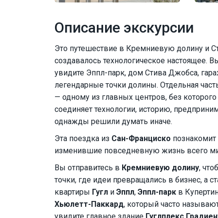
Описание экскурсии
Это путешествие в Кремниевую долину и Стэ
создавалось технологическое настоящее. Вы
увидите Эппл-парк, дом Стива Джобса, гар
легендарные точки долины. Отдельная час
— одному из главных центров, без которого
соединяет технологии, историю, предприн
однажды решили думать иначе.
Эта поездка из
Сан-Франциско
познакомит 
изменившие повседневную жизнь всего ми
Вы отправитесь в
Кремниевую долину
, чт
точки, где идеи превращались в бизнес, а 
квартиры
Гугл
и
Эппл
,
Эппл-парк
в Куперти
Хьюлетт-Паккард
, который часто называ
увидите главное здание
Гуглплекс Градиен