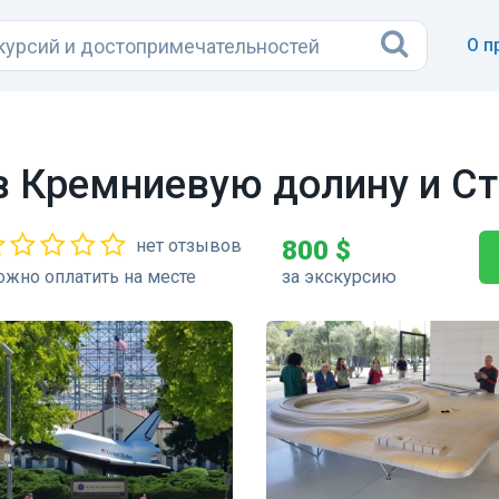
О п
в Кремниевую долину и С
нет отзывов
800 $
жно оплатить на месте
за экскурсию