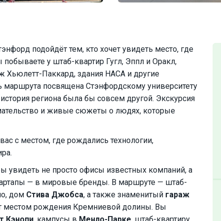
нфорд подойдёт тем, кто хочет увидеть место, где
 побываете у штаб-квартир Гугл, Эппл и Оракл,
аж Хьюлетт-Паккард, здания НАСА и другие
ть маршрута посвящена Стэнфордскому университету
 история региона была бы совсем другой. Экскурсия
имательство и живые сюжеты о людях, которые
вас с местом, где рождались технологии,
ра.
обы увидеть не просто офисы известных компаний, а
стартапы — в мировые бренды. В маршруте — штаб-
но, дом
Стива Джобса
, а также знаменитый
гараж
ют местом рождения Кремниевой долины. Вы
т Кэнопи
, кампусы в
Менло-Парке
, штаб-квартиру