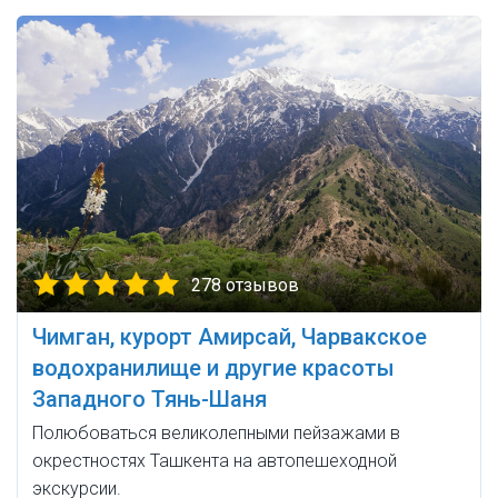
278 отзывов
Чимган, курорт Амирсай, Чарвакское
водохранилище и другие красоты
Западного Тянь-Шаня
Полюбоваться великолепными пейзажами в
окрестностях Ташкента на автопешеходной
экскурсии.