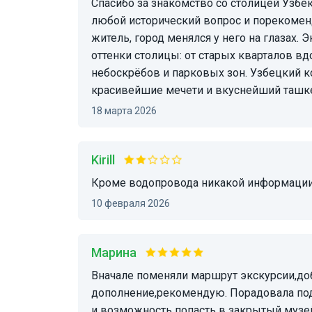
Спасибо за знакомство со столицей Узбекистана! Алексей знает о Ташкенте все: ответит на
любой исторический вопрос и порекоменд
житель, город менялся у него на глазах. 
оттенки столицы: от старых кварталов в
небоскрёбов и парковых зон. Узбецкий к
красивейшие мечети и вкуснейший ташке
18 марта 2026
Kirill
Кроме водопровода никакой информации
10 февраля 2026
Марина
Вначале поменяли маршрут экскурсии,добавили базар Чорсу. Очень понравилось
дополнение,рекомендую. Порадовала подг
и возможность попасть в закрытый музе