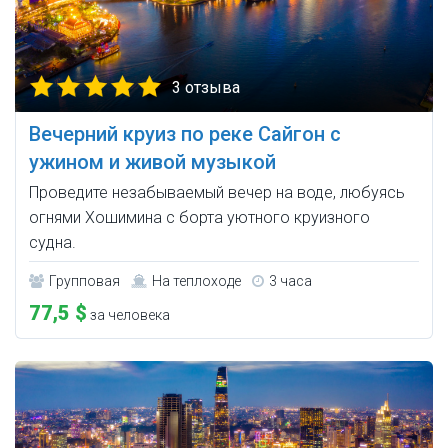
3 отзыва
Вечерний круиз по реке Сайгон с
ужином и живой музыкой
Проведите незабываемый вечер на воде, любуясь
огнями Хошимина с борта уютного круизного
судна.
Групповая
На теплоходе
3 часа
77,5 $
за человека