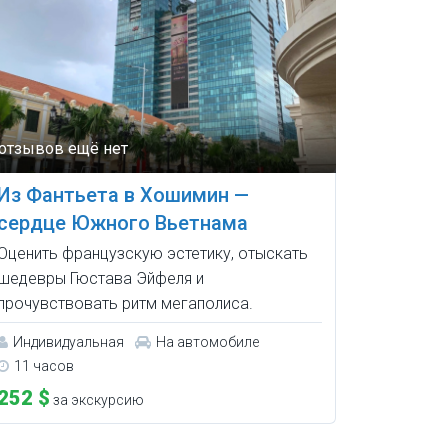
Из Фантьета в Хошимин —
сердце Южного Вьетнама
Оценить французскую эстетику, отыскать
шедевры Гюстава Эйфеля и
прочувствовать ритм мегаполиса.
Индивидуальная
На автомобиле
11 часов
252 $
за экскурсию