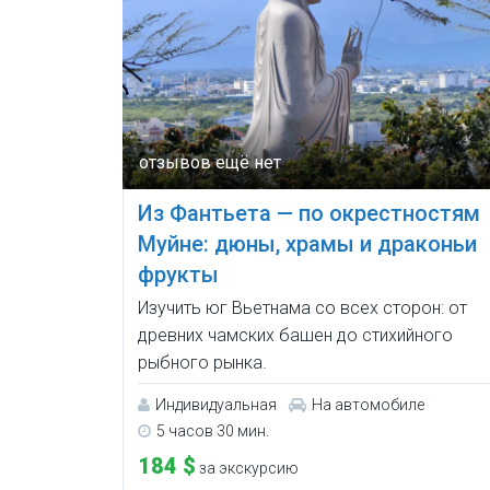
Из Фантьета — по окрестностям
Муйне: дюны, храмы и драконьи
фрукты
Изучить юг Вьетнама со всех сторон: от
древних чамских башен до стихийного
рыбного рынка.
Индивидуальная
На автомобиле
5 часов 30 мин.
184 $
за экскурсию