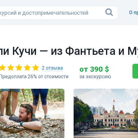
О п
и Кучи — из Фантьета и М
2 отзыва
от 390 $
Предоплата 26% от стоимости
за экскурсию