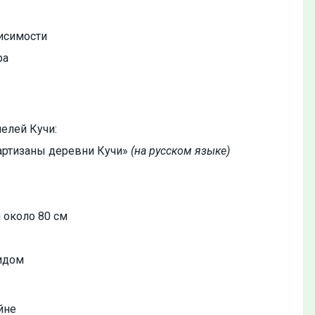
исимости
ра
елей Кучи:
артизаны деревни Кучи»
(на русском языке)
 около 80 см
идом
йне