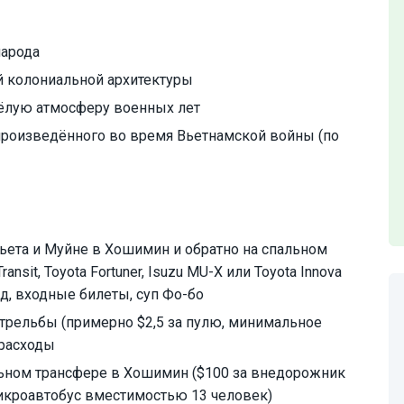
народа
 колониальной архитектуры
жёлую атмосферу военных лет
произведённого во время Вьетнамской войны (по
ьета и Муйне в Хошимин и обратно на спальном
nsit, Toyota Fortuner, Isuzu MU-X или Toyota Innova
д, входные билеты, суп Фо-бо
трельбы (примерно $2,5 за пулю, минимальное
 расходы
ьном трансфере в Хошимин ($100 за внедорожник
икроавтобус вместимостью 13 человек)