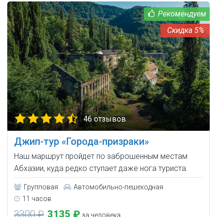
5%
46 отзывов
Джип-тур «Города-призраки»
Наш маршрут пройдет по заброшенным местам
Абхазии, куда редко ступает даже нога туриста.
Групповая
Автомобильно-пешеходная
11 часов
3300 ₽
3135 ₽
за человека