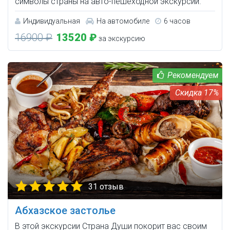
символы страны на авто-пешеходной экскурсии.
Индивидуальная
На автомобиле
6 часов
16900 ₽
13520 ₽
за экскурсию
17%
31 отзыв
Абхазское застолье
В этой экскурсии Страна Души покорит вас своим