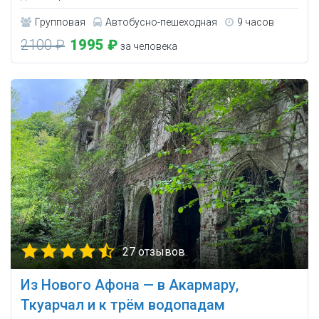
Групповая
Автобусно-пешеходная
9 часов
2100 ₽
1995 ₽
за человека
27 отзывов
Из Нового Афона — в Акармару,
Ткуарчал и к трём водопадам