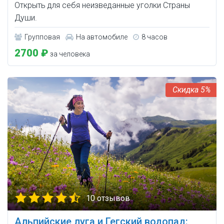
Открыть для себя неизведанные уголки Страны
Души.
Групповая
На автомобиле
8 часов
2700 ₽
за человека
5%
10 отзывов
Альпийские луга и Гегский водопад: