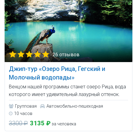
26 отзывов
Джип-тур «Озеро Рица, Гегский и
Молочный водопады»
Венцом нашей программы станет озеро Рица, вода
которого имеет удивительный лазурный оттенок.
Групповая
Автомобильно-пешеходная
10 часов
3300 ₽
3135 ₽
за человека