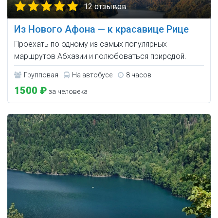
12 отзывов
Из Нового Афона — к красавице Рице
Проехать по одному из самых популярных
маршрутов Абхазии и полюбоваться природой.
Групповая
На автобусе
8 часов
1500 ₽
за человека