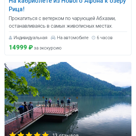
На кабриолете из Нового Афона к озеру
Рица!
Прокатиться с ветерком по чарующей Абхазии,
останавливаясь в самых живописных местах.
Индивидуальная
На автомобиле
6 часов
14999 ₽
за экскурсию
13 отзывов