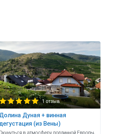
1 отзыв
Долина Дуная + винная
дегустация (из Вены)
Окунуться в атмосферу подлинной Европы,