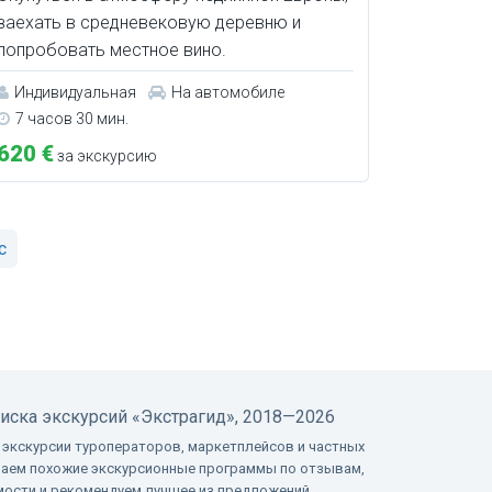
заехать в средневековую деревню и
попробовать местное вино.
Индивидуальная
На автомобиле
7 часов 30 мин.
620 €
за экскурсию
с
оиска экскурсий
«Экстрагид», 2018—2026
 экскурсии туроператоров, маркетплейсов и частных
ваем похожие экскурсионные программы по отзывам,
имости и рекомендуем лучшее из предложений.