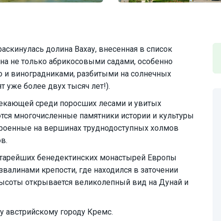
раскинулась долина Вахау, внесенная в список
на не только абрикосовыми садами, особенно
о и виноградниками, разбитыми на солнечных
 уже более двух тысяч лет!).
текающей среди поросших лесами и увитых
тся многочисленные памятники истории и культуры
строенные на вершинах труднодоступных холмов
в.
старейших бенедектинских монастырей Европы
звалинами крепости, где находился в заточении
высоты открывается великолепный вид на Дунай и
у австрийскому городу Кремс.