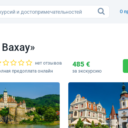
О п
 Вахау»
нет отзывов
485 €
лная предоплата онлайн
за экскурсию