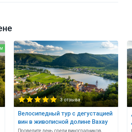
ене
3 отзыва
Велосипедный тур с дегустацией
вин в живописной долине Вахау
Проведите день среди виноградников,