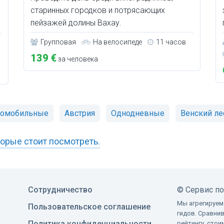
старинных городков и потрясающих
пейзажей долины Вахау.
Групповая
На велосипеде
11 часов
139 €
за человека
томобильные
Австрия
Однодневные
Венский ле
орые стоит посмотреть.
Сотрудничество
©
Сервис п
Мы агрегируем
Пользовательское соглашение
гидов. Сравни
Политика конфиденциальности
рейтингу, сто