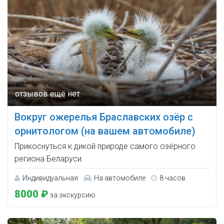
Вокруг ожерелья Браславских озёр с
орнитологом (на вашем автомобиле)
Прикоснуться к дикой природе самого озёрного
региона Беларуси.
Индивидуальная
На автомобиле
8 часов
8000 ₽
за экскурсию