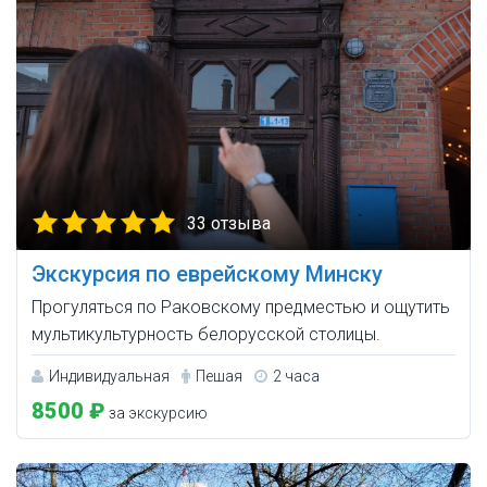
33 отзыва
Экскурсия по еврейскому Минску
Прогуляться по Раковскому предместью и ощутить
мультикультурность белорусской столицы.
Индивидуальная
Пешая
2 часа
8500 ₽
за экскурсию