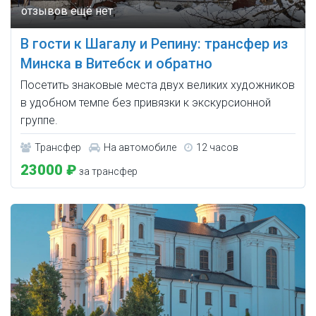
В гости к Шагалу и Репину: трансфер из
Минска в Витебск и обратно
Посетить знаковые места двух великих художников
в удобном темпе без привязки к экскурсионной
группе.
Трансфер
На автомобиле
12 часов
23000 ₽
за трансфер