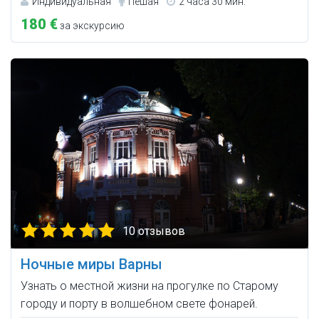
Индивидуальная
Пешая
2 часа 30 мин.
180 €
за экскурсию
10 отзывов
Ночные миры Варны
Узнать о местной жизни на прогулке по Старому
городу и порту в волшебном свете фонарей.