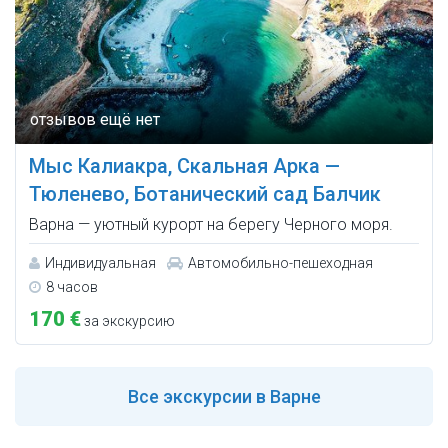
Мыс Калиакра, Скальная Арка —
Тюленево, Ботанический сад Балчик
Варна — уютный курорт на берегу Черного моря.
Индивидуальная
Автомобильно-пешеходная
8 часов
170 €
за экскурсию
Все
экскурсии в Варне