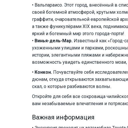
• Вальпараисо. Этот город, внесённый в сп
своей богемной атмосферой, крутыми хол
граффити, очаровательной европейской арх
а также фуникулёрами XIX века, поднимаю
яркий и богемный мир этого города-порта!
•
Винья-дель-Мар.
Известный как «Город-са
ухоженными улицами и парками, роскошным
истории, элегантными пляжами и набережны
возможность увидеть единственного моаи, 
•
Конкон.
Почувствуйте себя исследователе
дюнам, откуда открываются захватывающие
скал, о которые разбиваются волны.
Откройте для себя все сокровища чилийског
вам незабываемые впечатления и потряса
Важная информация
• Экскурсия проходит на автомобиле Toyota C