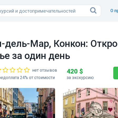
О п
-дель-Мар, Конкон: Откро
ье за один день
нет отзывов
420 $
едоплата 24% от стоимости
за экскурсию