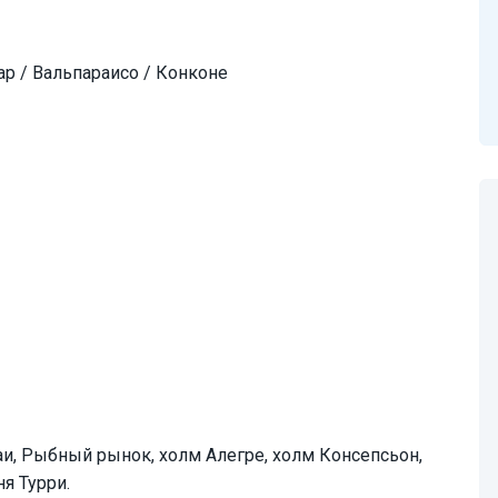
р / Вальпараисо / Конконе
и, Рыбный рынок, холм Алегре, холм Консепсьон,
я Турри.