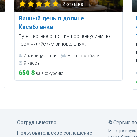
2 отзыва
Винный день в долине
Касабланка
Путешествие с долгим послевкусием по
трём чилийским винодельням.
Индивидуальная
На автомобиле
9 часов
650 $
за экскурсию
Сотрудничество
©
Сервис п
Мы агрегируем
Пользовательское соглашение
гидов. Сравни