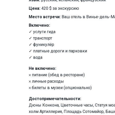
Цена:
420 $ за экскурсию
Место встречи:
Ваш отель в Винье-дель-Ма
Включено:
✓ услуги гида
✓ транспорт
✓ фуникулёр
✓ платные дороги и парковки
✓ вода
Не включено:
𐄂 питание (обед в ресторане)
𐄂 личные расходы
𐄂 билеты в музеи (опционально)
Достопримечательности:
Дюны Конкона, Цветочные часы, Статуя моа
холм Артиллерия, Площадь Сотомайор, Башн