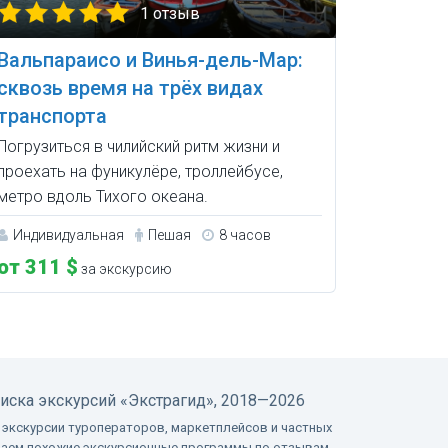
1 отзыв
Вальпараисо и Винья-дель-Мар:
сквозь время на трёх видах
транспорта
Погрузиться в чилийский ритм жизни и
проехать на фуникулёре, троллейбусе,
метро вдоль Тихого океана.
Индивидуальная
Пешая
8 часов
от 311 $
за экскурсию
оиска экскурсий
«Экстрагид», 2018—2026
 экскурсии туроператоров, маркетплейсов и частных
ваем похожие экскурсионные программы по отзывам,