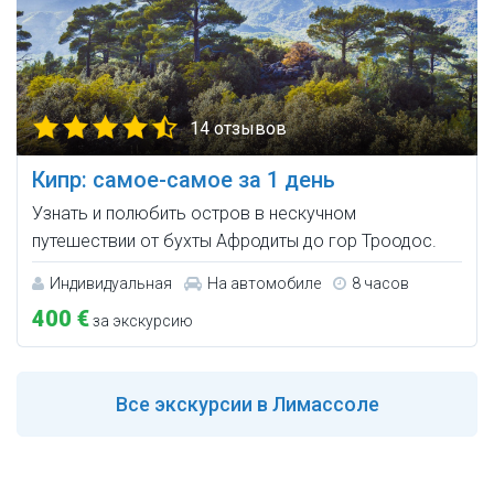
14 отзывов
Кипр: самое-самое за 1 день
Узнать и полюбить остров в нескучном
путешествии от бухты Афродиты до гор Троодос.
Индивидуальная
На автомобиле
8 часов
400 €
за экскурсию
Все
экскурсии в Лимассоле