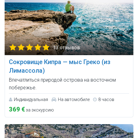
13 отзывов
Сокровище Кипра — мыс Греко (из
Лимассола)
Впечатлиться природой острова на восточном
побережье.
Индивидуальная
На автомобиле
8 часов
369 €
за экскурсию