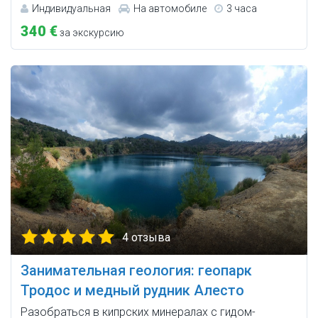
Индивидуальная
На автомобиле
3 часа
340 €
за экскурсию
4 отзыва
Занимательная геология: геопарк
Тродос и медный рудник Алесто
Разобраться в кипрских минералах с гидом-