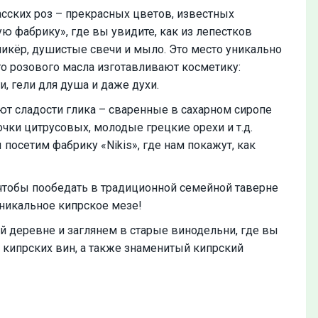
асских роз – прекрасных цветов, известных
 фабрику», где вы увидите, как из лепестков
ликёр, душистые свечи и мыло. Это место уникально
ого розового масла изготавливают косметику:
, гели для душа и даже духи.
ют сладости глика – сваренные в сахарном сиропе
чки цитрусовых, молодые грецкие орехи и т.д.
посетим фабрику «Nikis», где нам покажут, как
чтобы пообедать в традиционной семейной таверне
никальное кипрское мезе!
 деревне и заглянем в старые винодельни, где вы
 кипрских вин, а также знаменитый кипрский