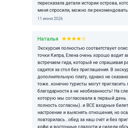
пересказала детали истории острова, кот
меня спросили, можно ли рекомендовать Е
11 июня 2026
Наталья
Экскурсия полностью соответствует описанию, большой плюс, что можно начать из любой
точки Кипра, Елена очень хорошо водит 
встречаем гида, который не спрашивая р
садится за стол без приглашения. В экск
дополнительную плату, однако не сказано
тоже...конечно туристы могут пригласить 
благодарности а не необязанность! На сл
которую мы согласовали в первый день. 
полность согласны)...и ВСЕ входные биле
настроение и выяснять отношения, но оса
повторилась....обед за наш счёт и без пр
кофе и восточные сладости и сидели обс