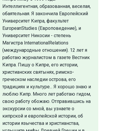
Интеллигентная, образованная, веселая,
обаятельная. Я закончила Европейский
Университет Кипра, факультет
EuropeanStudies (Европоведение), и
Университет Никосии - степень
Магистра InternationalRelations
(международные отношения). 12 лет я
работаю журналистом в газете Вестник
Кипра. Пишу о Кипре, его истории,
христианских святынях, римско-
греческом наследии острова, его
традициях и культуре... Я хорошо знаю и
люблю Кипр. Много лет работаю гидом,
свою работу обожаю. Отправившись на
экскурсии со мной, вы узнаете о
кипрской и европейской истории, об
истории язычества и христианства,
услышите мифы Древней Греции и в