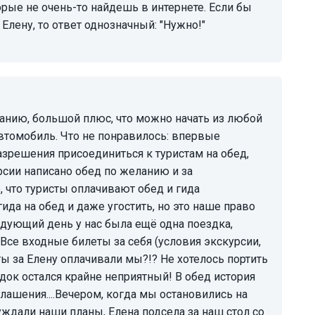
орые не очень-то найдешь в интернете. Если бы
лену, то ответ однозначный: "Нужно!"
автомобиль. Что не понравилось: впервые
азрешения присоединиться к туристам на обед,
урсии написано обед по желанию и за
, что туристы оплачивают обед и гида
гида на обед и даже угостить, но это наше право
едующий день у нас была ещё одна поездка,
Все входные билеты за себя (условия экскурсии,
ты за Елену оплачивали мы?!? Не хотелось портить
док остался крайне неприятный! В обед история
иглашения....Вечером, когда мы остановились на
уждали наши планы, Елена подсела за наш стол со