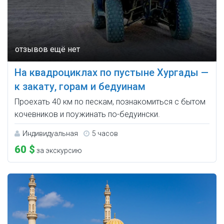
На квадроциклах по пустыне Хургады —
к закату, горам и бедуинам
Проехать 40 км по пескам, познакомиться с бытом
кочевников и поужинать по-бедуински.
Индивидуальная
5 часов
60 $
за экскурсию