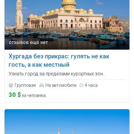
Хургада без прикрас: гулять не как
гость, а как местный
Узнать город за пределами курортных зон.
Групповая
На автомобиле
4 часа
30 $
за человека