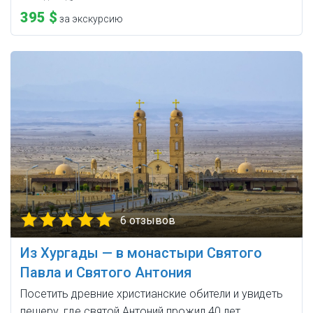
395 $
за экскурсию
6 отзывов
Из Хургады — в монастыри Святого
Павла и Святого Антония
Посетить древние христианские обители и увидеть
пещеру, где святой Антоний прожил 40 лет.