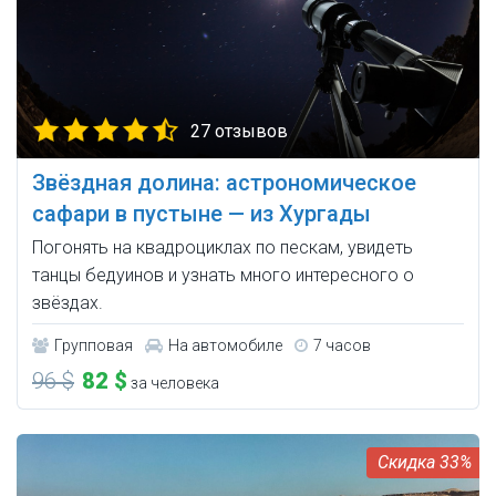
27 отзывов
Звёздная долина: астрономическое
сафари в пустыне — из Хургады
Погонять на квадроциклах по пескам, увидеть
танцы бедуинов и узнать много интересного о
звёздах.
Групповая
На автомобиле
7 часов
96 $
82 $
за человека
33%