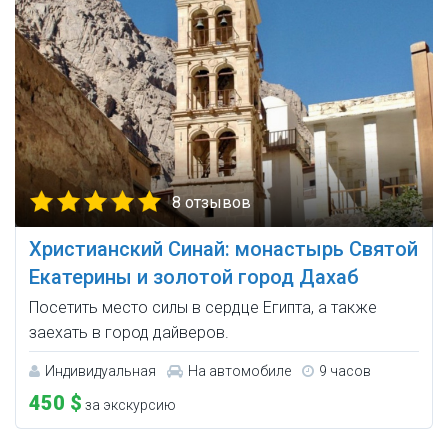
8 отзывов
Христианский Синай: монастырь Святой
Екатерины и золотой город Дахаб
Посетить место силы в сердце Египта, а также
заехать в город дайверов.
Индивидуальная
На автомобиле
9 часов
450 $
за экскурсию