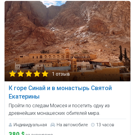
1 отзыв
К горе Синай и в монастырь Святой
Екатерины
Пройти по следам Моисея и посетить одну из
древнейших монашеских обителей мира.
Индивидуальная
На автомобиле
13 часов
380 $