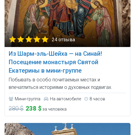
24 отзыва
Из Шарм-эль-Шейха — на Синай!
Посещение монастыря Святой
Екатерины в мини-группе
Побывать в особо почитаемых местах и
впечатлиться историями о духовных подвигах.
Мини-группа
На автомобиле
8 часов
280 $
238 $
за человека