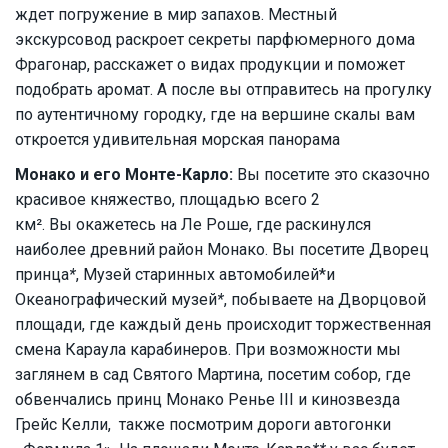
ждет погружение в мир запахов. Местный
экскурсовод раскроет секреты парфюмерного дома
Фрагонар, расскажет о видах продукции и поможет
подобрать аромат. А после вы отправитесь на прогулку
по аутентичному городку, где на вершине скалы вам
откроется удивительная морская панорама
Монако и его Монте-Карло:
Вы посетите это сказочно
красивое княжество, площадью всего 2
км². Вы окажетесь на Ле Роше, где раскинулся
наиболее древний район Монако. Вы посетите Дворец
принца
*
, Музей старинных автомобилей*и
Океанографический музей
*
, побываете на Дворцовой
площади, где каждый день происходит торжественная
смена Караула карабинеров. При возможности мы
заглянем в сад Святого Мартина, посетим собор, где
обвенчались принц Монако Ренье III и кинозвезда
Грейс Келли, также посмотрим дороги автогонки