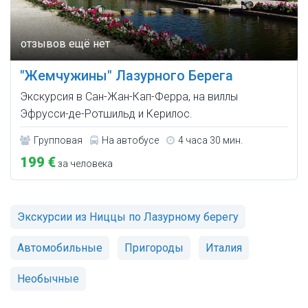
"Жемчужины" Лазурного Берега
Экскурсия в Сан-Жан-Кап-Ферра, на виллы
Эфрусси-де-Ротшильд и Керилос.
Групповая
На автобусе
4 часа 30 мин.
199 €
за человека
Экскурсии из Ниццы по Лазурному берегу
Автомобильные
Пригороды
Италия
Необычные