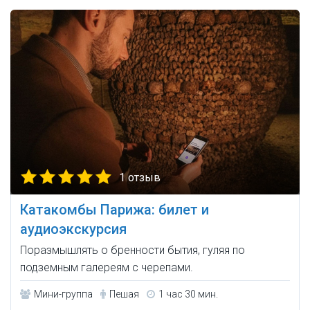
1 отзыв
Катакомбы Парижа: билет и
аудиоэкскурсия
Поразмышлять о бренности бытия, гуляя по
подземным галереям с черепами.
Мини-группа
Пешая
1 час 30 мин.