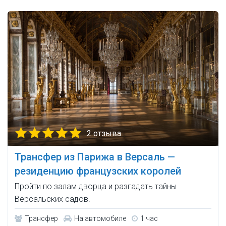
2 отзыва
Трансфер из Парижа в Версаль —
резиденцию французских королей
Пройти по залам дворца и разгадать тайны
Версальских садов.
Трансфер
На автомобиле
1 час