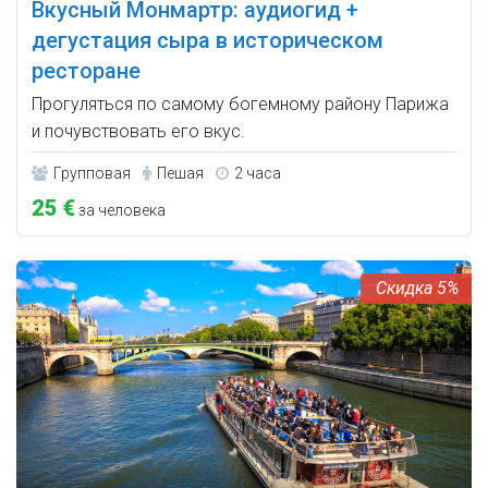
Вкусный Монмартр: аудиогид +
дегустация сыра в историческом
ресторане
Прогуляться по самому богемному району Парижа
и почувствовать его вкус.
Групповая
Пешая
2 часа
25 €
за человека
5%