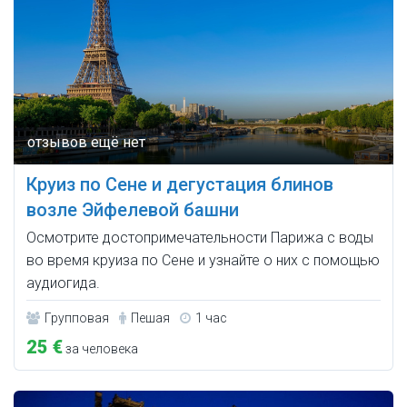
Круиз по Сене и дегустация блинов
возле Эйфелевой башни
Осмотрите достопримечательности Парижа с воды
во время круиза по Сене и узнайте о них с помощью
аудиогида.
Групповая
Пешая
1 час
25 €
за человека