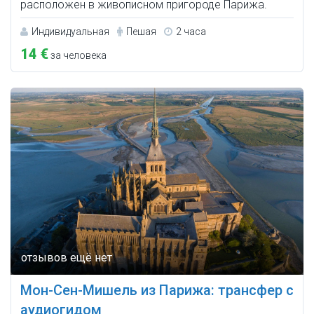
расположен в живописном пригороде Парижа.
Индивидуальная
Пешая
2 часа
14 €
за человека
Мон-Сен-Мишель из Парижа: трансфер с
аудиогидом