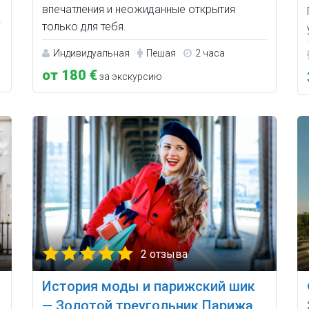
впечатления и неожиданные открытия
только для тебя.
Индивидуальная
Пешая
2 часа
от 180 €
за экскурсию
2 отзыва
История моды и парижский шик
— Золотой треугольник Парижа,