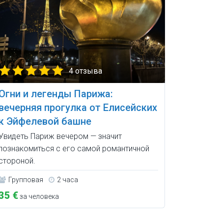
4 отзыва
Огни и легенды Парижа:
вечерняя прогулка от Елисейских
к Эйфелевой башне
Увидеть Париж вечером — значит
познакомиться с его самой романтичной
стороной.
Групповая
2 часа
35 €
за человека