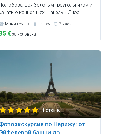
Полюбоваться Золотым треугольником и
узнать о концепциях Шанель и Диор.
Мини-группа
Пешая
2 часа
35 €
за человека
1 отзыв
Фотоэкскурсия по Парижу: от
Эйфелевой башни до