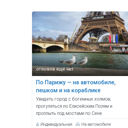
По Парижу — на автомобиле,
пешком и на кораблике
Увидеть город с богемных холмов,
прогуляться по Елисейским Полям и
проплыть под мостами по Сене.
Индивидуальная
На автомобиле