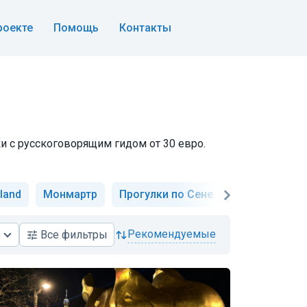
роекте
Помощь
Контакты
ки с русскоговорящим гидом от 30 евро.
land
Монмартр
Прогулки по Сене
Замки Луары
рекомендуемые
Все
фильтры