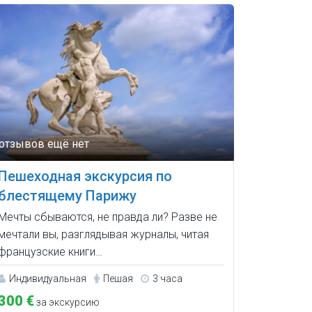
Пешеходная экскурсия по
блестящему Парижу
Мечты сбываются, не правда ли? Разве не
мечтали вы, разглядывая журналы, читая
французские книги…
Индивидуальная
Пешая
3 часа
300 €
за экскурсию