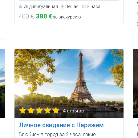
Индивидуальная
Пешая
3 часа
400 €
380 €
за экскурсию
4 отзыва
Личное свидание с Парижем
Влюбись в город за 2 часа: яркие