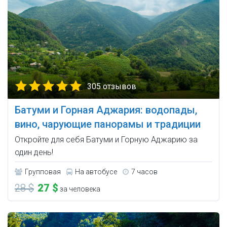
305 отзывов
Батуми и Горная Аджария: водопады,
вино, чарующие панорамы и традиции
Откройте для себя Батуми и Горную Аджарию за
один день!
Групповая
На автобусе
7 часов
28 $
27 $
за человека