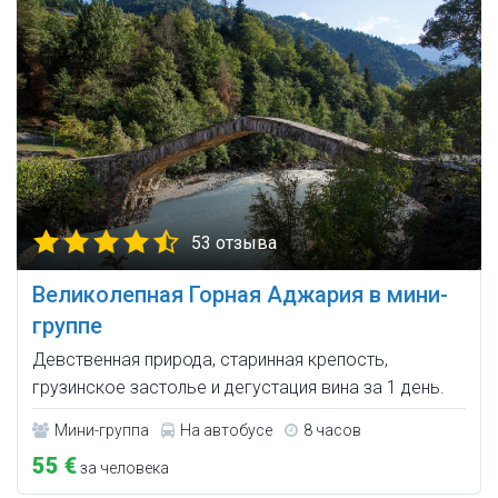
53 отзыва
Великолепная Горная Аджария в мини-
группе
Девственная природа, старинная крепость,
грузинское застолье и дегустация вина за 1 день.
Мини-группа
На автобусе
8 часов
55 €
за человека