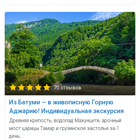
70 отзывов
Из Батуми — в живописную Горную
Аджарию! Индивидуальная экскурсия
Древняя крепость, водопад Махунцети, арочный
мост царицы Тамар и грузинское застолье за 1
день.