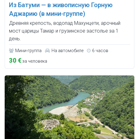
Из Батуми — в живописную Горную
Аджарию (в мини-группе)
Древняя крепость, водопад Махунцети, арочный
мост царицы Тамар и грузинское застолье за 1
день.
Мини-группа
На автомобиле
6 часов
30 €
за человека