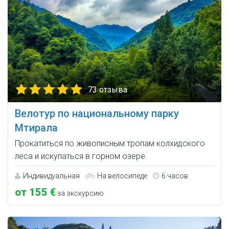
73 отзыва
Велотур по национальному парку
Мтирала
Прокатиться по живописным тропам колхидского
леса и искупаться в горном озере.
Индивидуальная
На велосипеде
6 часов
от 155 €
за экскурсию