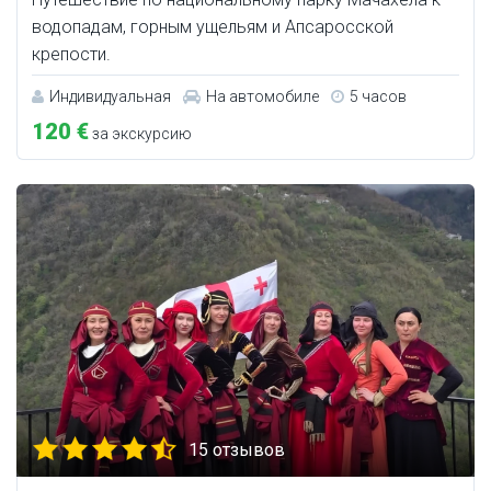
водопадам, горным ущельям и Апсаросской
крепости.
Индивидуальная
На автомобиле
5 часов
120 €
за экскурсию
15 отзывов