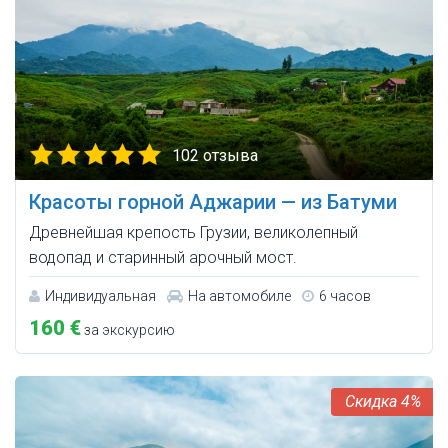
102 отзыва
Красоты горной Аджарии — из Батуми
Древнейшая крепость Грузии, великолепный
водопад и старинный арочный мост.
Индивидуальная
На автомобиле
6 часов
160 €
за экскурсию
4%