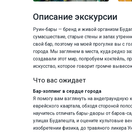
Описание экскурсии
Руин-бары — бренд и живой организм Будап
сумасшествие, старые стены и запах утренн
свой бар, поэтому на моей прогулке вы с г
города. Мы заглянем в места, куда редко з
создавали этот мир, попробуем коктейль, 
искусство, которое говорит громче вывесок
Что вас ожидает
Бар-хоппинг в сердце города
Я помогу вам взглянуть на андеграундную к
еврейского квартала, обходя стороной попс
научитесь отличать бары-дворы от баров-сад
улицах Будапешта, и оцените культовые вен
изобретении физика, до травяного ликера У