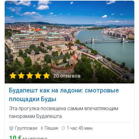
20 отзывов
Будапешт как на ладони: смотровые
площадки Буды
Эта прогулка посвящена самым впечатляющим
панорамам Будапешта.
Групповая
Пешая
1 час 45 мин.
10 €
за человека