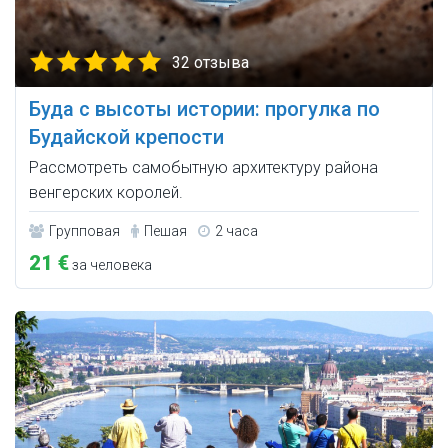
32 отзыва
Буда с высоты истории: прогулка по
Будайской крепости
Рассмотреть самобытную архитектуру района
венгерских королей.
Групповая
Пешая
2 часа
21 €
за человека