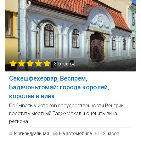
3 отзыва
Секешфехервар, Веспрем,
Бадачоньтомай: города королей,
королев и вина
Побывать у истоков государственности Венгрии,
посетить местный Тадж-Махал и оценить вина
региона.
Индивидуальная
На автомобиле
12 часов