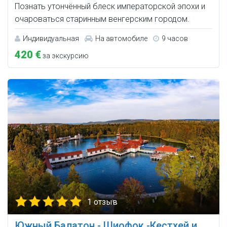
Познать утончённый блеск императорской эпохи и
очароваться старинным венгерским городом.
Индивидуальная
На автомобиле
9 часов
420 €
за экскурсию
1 отзыв
Южный Балатон - Шиофок -Кестхей и