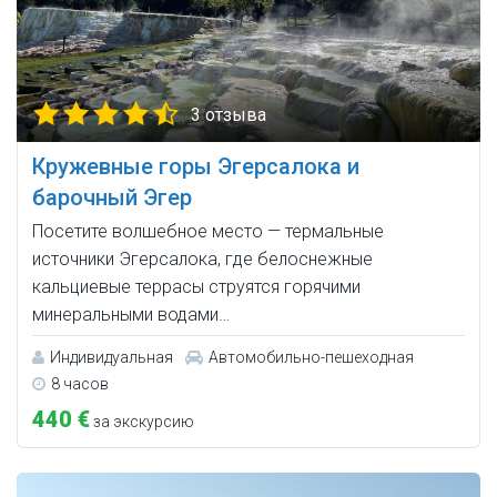
3 отзыва
Кружевные горы Эгерсалока и
барочный Эгер
Посетите волшебное место — термальные
источники Эгерсалока, где белоснежные
кальциевые террасы струятся горячими
минеральными водами…
Индивидуальная
Автомобильно-пешеходная
8 часов
440 €
за экскурсию