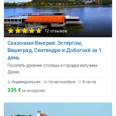
12 отзывов
Сказочная Венгрия: Эстергом,
Вишеград, Сентендре и Добогокё за 1
день
Посетить древние столицы и городки излучины
Дуная.
Индивидуальная
На автомобиле
8 часов
335 €
за экскурсию