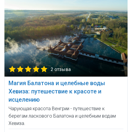
2 отзыва
Магия Балатона и целебные воды
Хевиза: путешествие к красоте и
исцелению
Чарующая красота Венгрии - путешествие к
берегам ласкового Балатона и целебным водам
Хевиза.