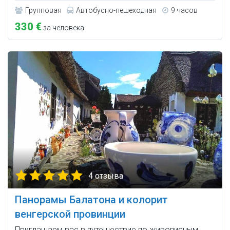
Групповая
Автобусно-пешеходная
9 часов
330 €
за человека
4 отзыва
Панорамы Балатона и колорит
венгерской провинции
Приглашаем вас в путешествие по живописным