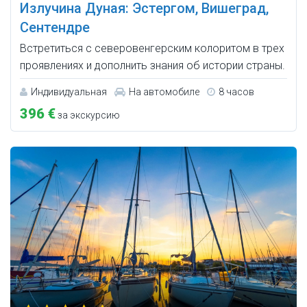
Излучина Дуная: Эстергом, Вишеград,
Сентендре
Встретиться с северовенгерским колоритом в трех
проявлениях и дополнить знания об истории страны.
Индивидуальная
На автомобиле
8 часов
396 €
за экскурсию