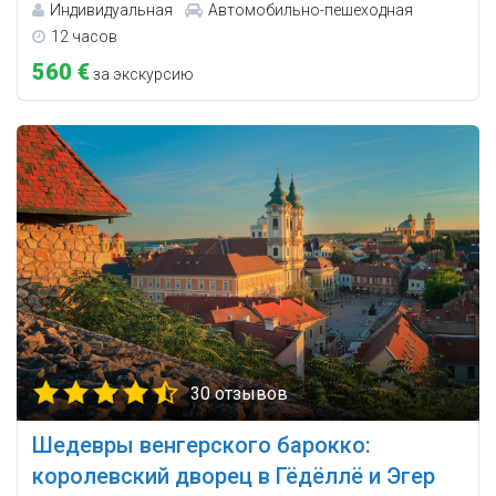
Индивидуальная
Автомобильно-пешеходная
12 часов
560 €
за экскурсию
30 отзывов
Шедевры венгерского барокко:
королевский дворец в Гёдёллё и Эгер