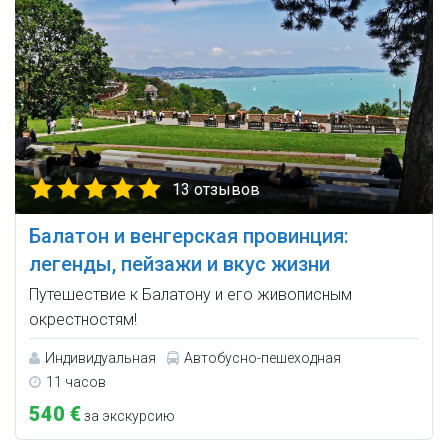
13 отзывов
Балатон и венгерская провинция:
легенды, пейзажи и вкус жизни
Путешествие к Балатону и его живописным
окрестностям!
Индивидуальная
Автобусно-пешеходная
11 часов
540 €
за экскурсию