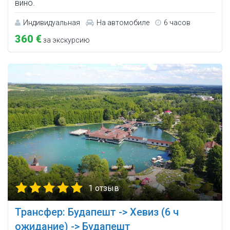
вино.
Индивидуальная
На автомобиле
6 часов
360 €
за экскурсию
1 отзыв
Трансфер: Будапешт -> Хевиз (6 ч
ожидание) -> Будапешт