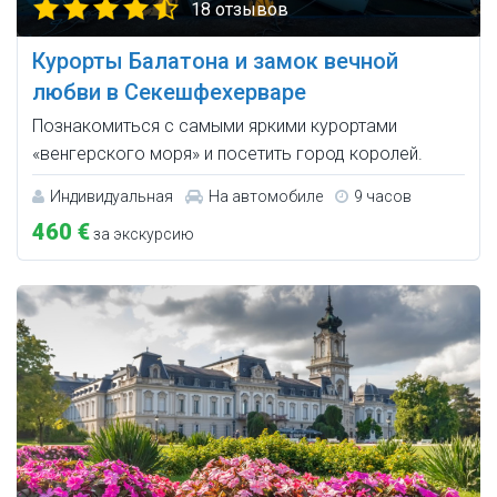
18 отзывов
Курорты Балатона и замок вечной
любви в Секешфехерваре
Познакомиться с самыми яркими курортами
«венгерского моря» и посетить город королей.
Индивидуальная
На автомобиле
9 часов
460 €
за экскурсию