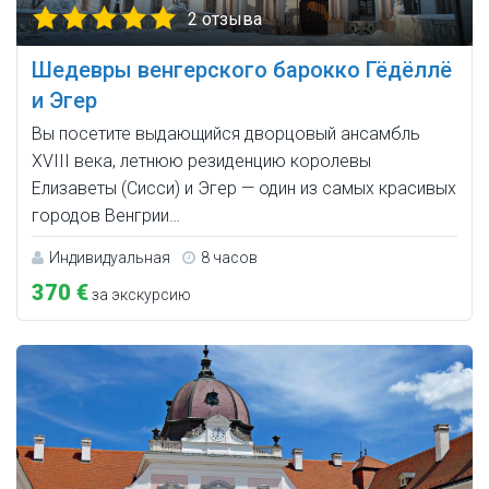
2 отзыва
Шедевры венгерского барокко Гёдёллё
и Эгер
Вы посетите выдающийся дворцовый ансамбль
XVIII века, летнюю резиденцию королевы
Елизаветы (Сисси) и Эгер — один из самых красивых
городов Венгрии…
Индивидуальная
8 часов
370 €
за экскурсию