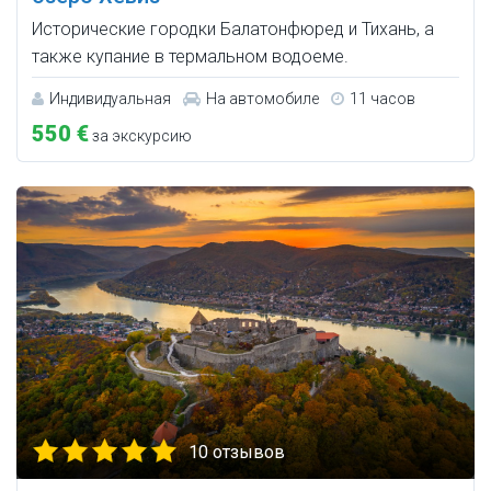
Исторические городки Балатонфюред и Тихань, а
также купание в термальном водоеме.
Индивидуальная
На автомобиле
11 часов
550 €
за экскурсию
10 отзывов