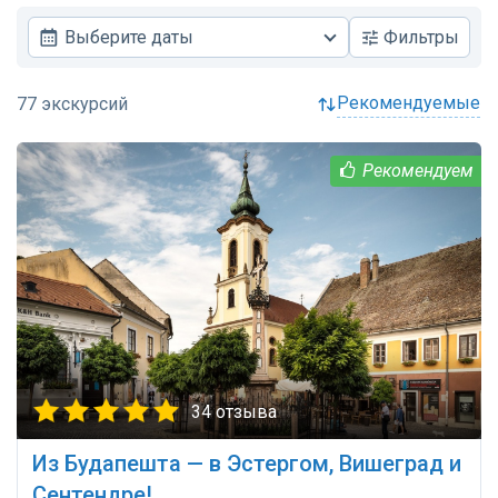
Выберите даты
Фильтры
рекомендуемые
34 отзыва
Из Будапешта — в Эстергом, Вишеград и
Сентендре!