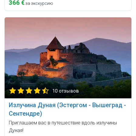
366 €
за экскурсию
10 отзывов
Излучина Дуная (Эстергом - Вышеград -
Сентендре)
Приглашаем вас в путешествие вдоль излучины
Дуная!