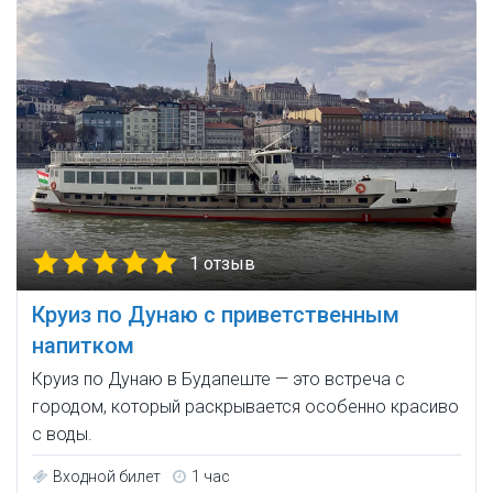
1 отзыв
Круиз по Дунаю c приветственным
напитком
Круиз по Дунаю в Будапеште — это встреча с
городом, который раскрывается особенно красиво
с воды.
Входной билет
1 час