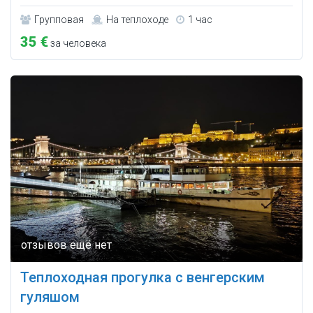
Групповая
На теплоходе
1 час
35 €
за человека
Теплоходная прогулка с венгерским
гуляшом