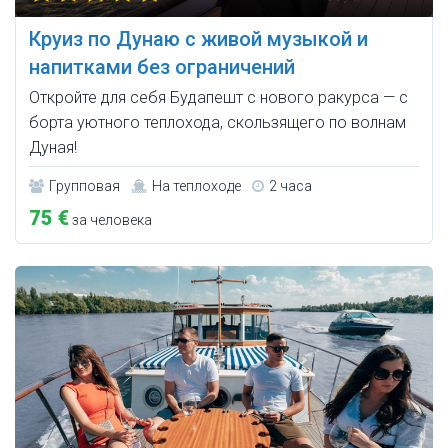
Круиз по Дунаю с живой музыкой и
напитками без ограничений
Откройте для себя Будапешт с нового ракурса — с
борта уютного теплохода, скользящего по волнам
Дуная!
Групповая
На теплоходе
2 часа
75 €
за человека