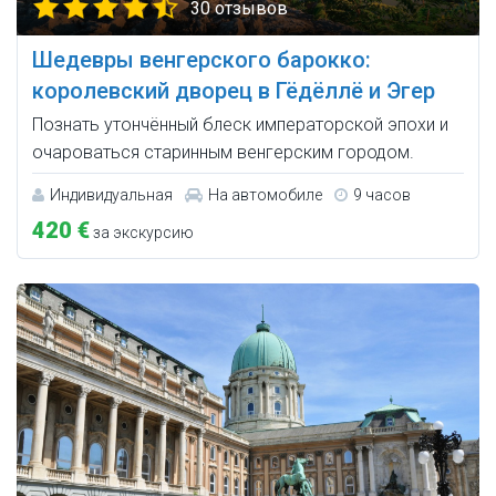
30 отзывов
Шедевры венгерского барокко:
королевский дворец в Гёдёллё и Эгер
Познать утончённый блеск императорской эпохи и
очароваться старинным венгерским городом.
Индивидуальная
На автомобиле
9 часов
420 €
за экскурсию