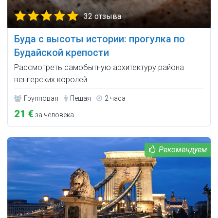
32 отзыва
Буда с высоты истории: прогулка по
Будайской крепости
Рассмотреть самобытную архитектуру района
венгерских королей.
Групповая
Пешая
2 часа
21 €
за человека