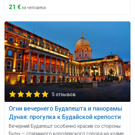
21 €
за человека
5 отзывов
Огни вечернего Будапешта и панорамы
Дуная: прогулка к Будайской крепости
Вечерний Будапешт особенно красив со стороны
Буды — старинного королевского города на холме.