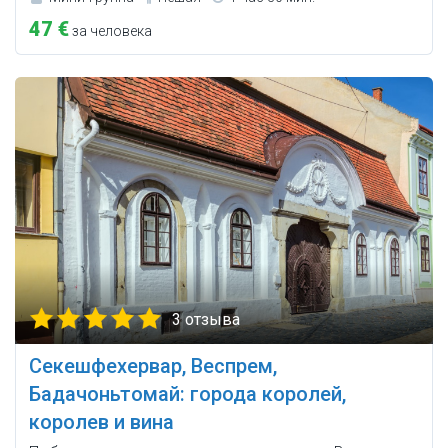
47 €
за человека
3 отзыва
Секешфехервар, Веспрем,
Бадачоньтомай: города королей,
королев и вина