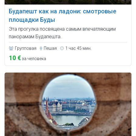
Будапешт как на ладони: смотровые
площадки Буды
Эта прогулка посвящена самым впечатляющим
панорамам Будапешта.
Групповая
Пешая
1 час 45 мин.
10 €
за человека