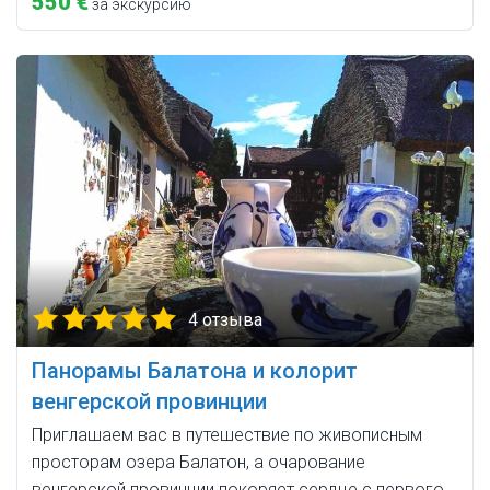
550 €
за экскурсию
4 отзыва
Панорамы Балатона и колорит
венгерской провинции
Приглашаем вас в путешествие по живописным
просторам озера Балатон, а очарование
венгерской провинции покоряет сердце с первого