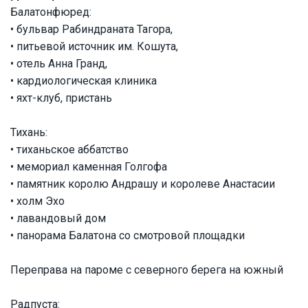
Балатонфюред:
• бульвар Рабиндраната Тагора,
• питьевой источник им. Кошута,
• отель Анна Гранд,
• кардиологическая клиника
• яхт-клуб, пристань
Тихань:
• тиханьское аббатство
• мемориал каменная Голгофа
• памятник королю Андрашу и королеве Анастасии
• холм Эхо
• лавандовый дом
• панорама Балатона со смотровой площадки
Переправа на пароме с северного берега на южный
Радпуста: