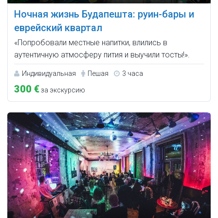
Ночная жизнь Будапешта: руин-бары и
еврейский квартал
«Попробовали местные напитки, влились в
аутентичную атмосферу пития и выучили тосты!».
Индивидуальная
Пешая
3 часа
300 €
за экскурсию