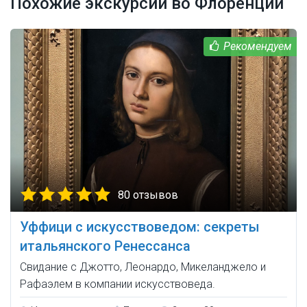
Похожие экскурсии во Флоренции
80 отзывов
Уффици с искусствоведом: секреты
итальянского Ренессанса
Свидание с Джотто, Леонардо, Микеланджело и
Рафаэлем в компании искусствоведа.