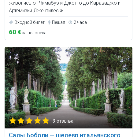
живопись от Чимабуэ и Джотто до Караваджо и
Артемизии Джентилески.
Входной билет
Пешая
2 часа
60 €
за человека
3 отзыва
Сады Боболи — шедевр итальянского