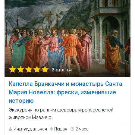
2 отзыва
Капелла Бранкаччи и монастырь Санта
Мария Новелла: фрески, изменившие
историю
Экскурсия по ранним шедеврам ренессансной
живописи Мазаччо.
Индивидуальная
Пешая
2 часа