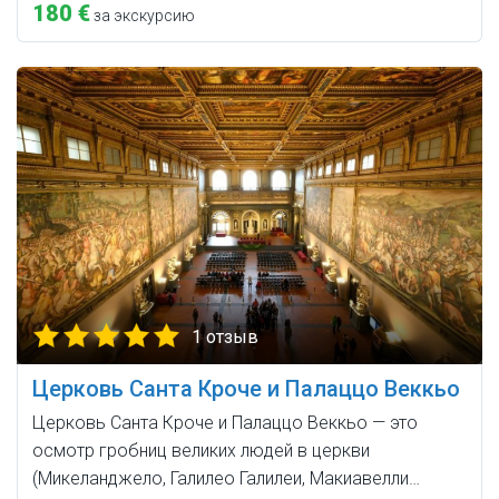
180 €
за экскурсию
1 отзыв
Церковь Санта Кроче и Палаццо Веккьо
Церковь Санта Кроче и Палаццо Веккьо — это
осмотр гробниц великих людей в церкви
(Микеланджело, Галилео Галилеи, Макиавелли…