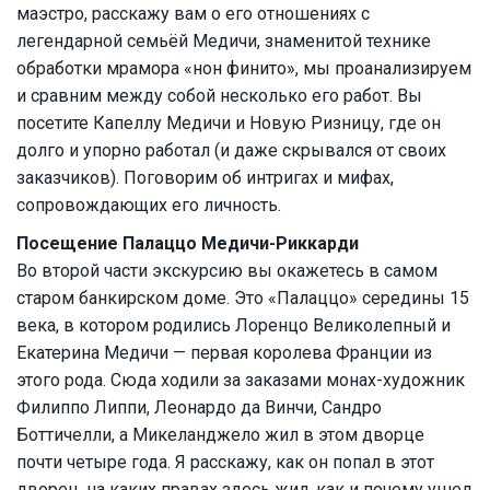
маэстро, расскажу вам о его отношениях с
легендарной семьёй Медичи, знаменитой технике
обработки мрамора «нон финито», мы проанализируем
и сравним между собой несколько его работ. Вы
посетите Капеллу Медичи и Новую Ризницу, где он
долго и упорно работал (и даже скрывался от своих
заказчиков). Поговорим об интригах и мифах,
сопровождающих его личность.
Посещение Палаццо Медичи-Риккарди
Во второй части экскурсию вы окажетесь в самом
старом банкирском доме. Это «Палаццо» середины 15
века, в котором родились Лоренцо Великолепный и
Екатерина Медичи — первая королева Франции из
этого рода. Сюда ходили за заказами монах-художник
Филиппо Липпи, Леонардо да Винчи, Сандро
Боттичелли, а Микеланджело жил в этом дворце
почти четыре года. Я расскажу, как он попал в этот
дворец, на каких правах здесь жил, как и почему ушел