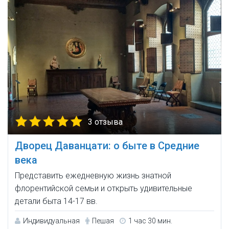
3 отзыва
Дворец Даванцати: о быте в Средние
века
Представить ежедневную жизнь знатной
флорентийской семьи и открыть удивительные
детали быта 14-17 вв.
Индивидуальная
Пешая
1 час 30 мин.