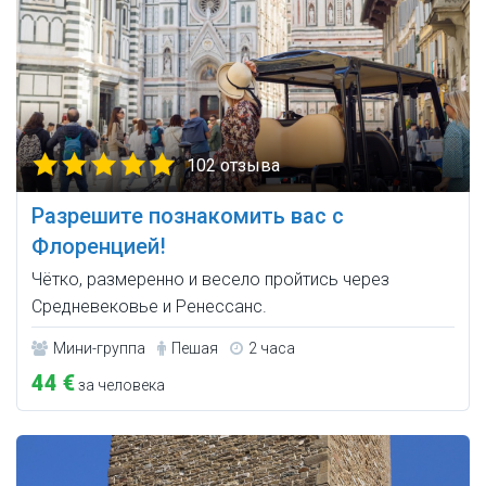
102 отзыва
Разрешите познакомить вас с
Флоренцией!
Чётко, размеренно и весело пройтись через
Средневековье и Ренессанс.
Мини-группа
Пешая
2 часа
44 €
за человека