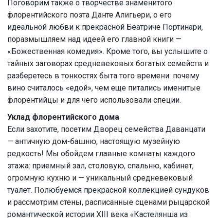
Поговорим также о творчестве знаменитого
флорентийского поэта Данте Алигьери, о его
идеальной любви к прекрасной Беатриче Портинари,
поразмышляем над идеей его главной книги —
«Божественная комедия». Кроме того, вы услышите о
тайных заговорах средневековых богатых семейств и
разберетесь в тонкостях быта того времени: почему
вино считалось «едой», чем еще питались именитые
флорентийцы и для чего использовали специи.
Уклад флорентийского дома
Если захотите, посетим Дворец семейства Даванцати
— античную дом-башню, настоящую музейную
редкость! Мы обойдем главные комнаты каждого
этажа: приемный зал, столовую, спальню, кабинет,
огромную кухню и — уникальный средневековый
туалет. Полюбуемся прекрасной коллекцией сундуков
и рассмотрим стены, расписанные сценами рыцарской
романтической истории XIII века «Кастелянша из