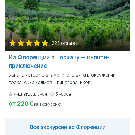
223 отзыва
Из Флоренции в Тоскану — кьянти-
приключение
Узнать историю знаменитого вина в окружении
тосканских холмов и виноградников.
Индивидуальная
5 часов
от 220 €
за экскурсию
Все
экскурсии во Флоренции