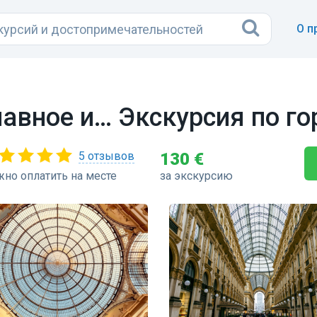
О п
вное и… Экскурсия по гор
5 отзывов
130 €
но оплатить на месте
за экскурсию