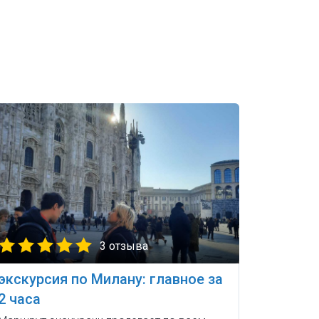
3 отзыва
экскурсия по Милану: главное за
2 часа