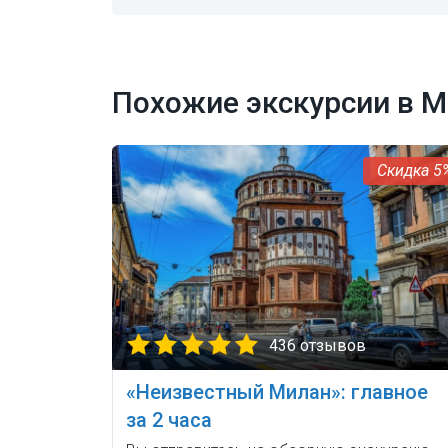
Похожие экскурсии в 
5
436 отзывов
«Неизвестный Милан»: главное
за 2 часа