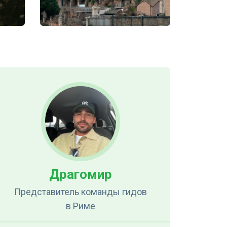
Драгомир
Представитель команды гидов
в Риме