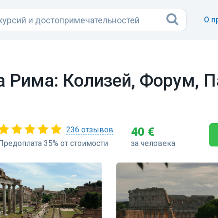
О п
 Рима: Колизей, Форум, П
236 отзывов
40 €
Предоплата 35% от стоимости
за человека