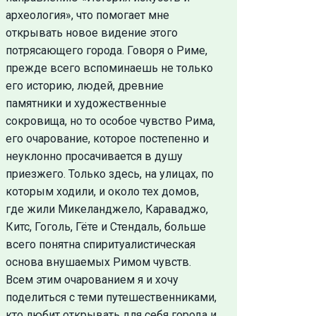
археология», что помогает мне
открывать новое видение этого
потрясающего города. Говоря о Риме,
прежде всего вспоминаешь не только
его историю, людей, древние
памятники и художественные
сокровища, но то особое чувство Рима,
его очарование, которое постепенно и
неуклонно просачивается в душу
приезжего. Только здесь, на улицах, по
которым ходили, и около тех домов,
где жили Микеланджело, Караваджо,
Китс, Гоголь, Гёте и Стендаль, больше
всего понятна спиритуалистическая
основа внушаемых Римом чувств.
Всем этим очарованием я и хочу
поделиться с теми путешественниками,
кто любит открывать для себя города и