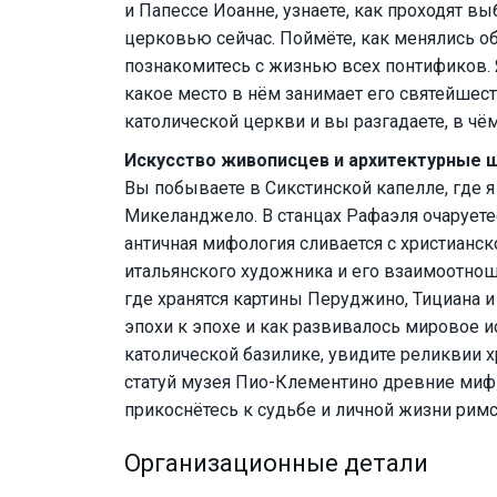
и Папессе Иоанне, узнаете, как проходят в
церковью сейчас. Поймёте, как менялись о
познакомитесь с жизнью всех понтификов. Я
какое место в нём занимает его святейшес
католической церкви и вы разгадаете, в чё
Искусство живописцев и архитектурные
Вы побываете в Сикстинской капелле, где 
Микеланджело. В станцах Рафаэля очаруете
античная мифология сливается с христианс
итальянского художника и его взаимоотнош
где хранятся картины Перуджино, Тициана и
эпохи к эпохе и как развивалось мировое и
католической базилике, увидите реликвии х
статуй музея Пио-Клементино древние мифы
прикоснётесь к судьбе и личной жизни рим
Организационные детали