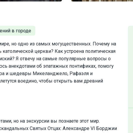
мире, но одно из самых могущественных. Почему на
ь католической церкви? Как устроена политическая
мский? Я отвечу на самые популярные вопросы о
люсь анекдотами об эпатажных понтификах, помогу
тра и шедевры Микеланджело, Рафаэля и
плетутся воедино, чтобы открыть вам древний
ами, но на экскурсии вы познаете этот мир.
скандальных Святых Отцах: Александре VI Борджии