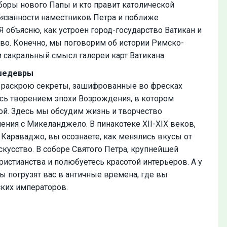
ыборы нового Папы и кто правит католической
бязанности наместников Петра и поближе
 объясню, как устроен город-государство Ватикан и
тво. Конечно, мы поговорим об истории Римско-
м сакральный смысл галереи карт Ватикана.
 шедевры
я раскрою секреты, зашифрованные во фресках
сь творением эпохи Возрождения, в котором
кой. Здесь мы обсудим жизнь и творчество
ения с Микеланджело. В пинакотеке XII-XIX веков,
 Караваджо, вы осознаете, как менялись вкусы от
скусство. В соборе Святого Петра, крупнейшей
ристианства и полюбуетесь красотой интерьеров. А у
 погрузят вас в античные времена, где вы
ских императоров.