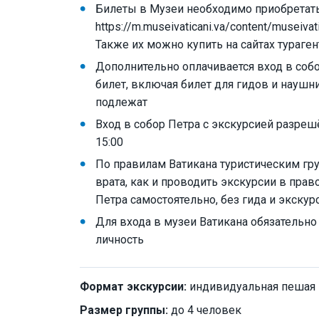
Билеты в Музеи необходимо приобретать 
https://m.museivaticani.va/content/museivati
Также их можно купить на сайтах тураген
Дополнительно оплачивается вход в собор
билет, включая билет для гидов и наушни
подлежат
Вход в собор Петра с экскурсией разрешё
15:00
По правилам Ватикана туристическим г
врата, как и проводить экскурсии в пра
Петра самостоятельно, без гида и экскур
Для входа в музеи Ватикана обязательн
личность
Формат экскурсии:
индивидуальная пешая
Размер группы:
до 4 человек