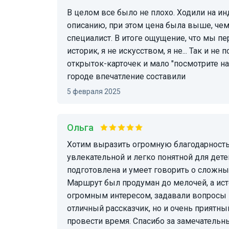
В целом все было не плохо. Ходили на индивидуальную экскурсию. Выбрали по классному
описанию, при этом цена была выше, чем
специалист. В итоге ощущение, что мы пе
историк, я не искусством, я не... Так и не
открыток-карточек и мало "посмотрите нап
городе впечатление составили
5 февраля 2025
Ольга
Хотим выразить огромную благодарность Светлане! Экскурсия была невероятно
увлекательной и легко понятной для дете
подготовлена и умеет говорить о сложн
Маршрут был продуман до мелочей, а ист
огромным интересом, задавали вопросы и
отличный рассказчик, но и очень приятн
провести время. Спасибо за замечательн