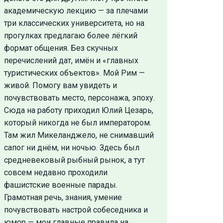
академическую лекцию — за плечами
три классических университета, но на
прогулках предлагаю более лёгкий
формат общения. Без скучных
перечислений дат, имён и «главных
туристических объектов». Мой Рим —
живой. Помогу вам увидеть и
почувствовать место, персонажа, эпоху.
Сюда на работу приходил Юлий Цезарь,
который никогда не был императором.
Там жил Микеланджело, не снимавший
сапог ни днём, ни ночью. Здесь был
средневековый рыбный рынок, а тут
совсем недавно проходили
фашистские военные парады.
Грамотная речь, знания, умение
почувствовать настрой собеседника и
юмор — мои главные правила на