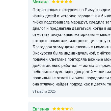
Михаил
Потрясающая экскурсия по Риму с гидом Светланой! С первых минут Светлана увлекла
наших детей в историю города — им было 
гибко подстраивала маршрут, следила за т
диалог и предлагала двигаться, когда ви
отметить визуальные материалы — множе
которые помогали выстроить целостную к
Благодаря этому даже сложные моменты
Экскурсия была индивидуальной, с чётк
подачей. Светлана повторяла важные мом
действительно работает — остаются ярки
небольшие сувениры для детей — они вы
правильные ответы и очень порадовали р
она отлично найдёт подход как к детям, 
31 марта 2025
Евгения