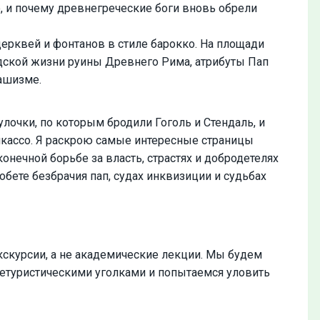
, и почему древнегреческие боги вновь обрели
ерквей и фонтанов в стиле барокко. На площади
одской жизни руины Древнего Рима, атрибуты Пап
ашизме.
улочки, по которым бродили Гоголь и Стендаль, и
икассо. Я раскрою самые интересные страницы
конечной борьбе за власть, страстях и добродетелях
 обете безбрачия пап, судах инквизиции и судьбах
скурсии, а не академические лекции. Мы будем
етуристическими уголками и попытаемся уловить