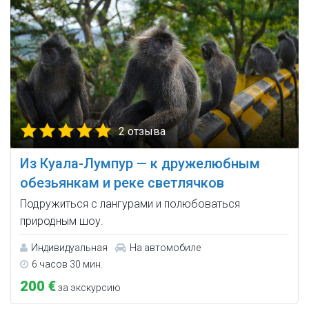
2 отзыва
Из Куала-Лумпур — к дружелюбным
обезьянкам и реке светлячков
Подружиться с лангурами и полюбоваться
природным шоу.
Индивидуальная
На автомобиле
6 часов 30 мин.
200 €
за экскурсию