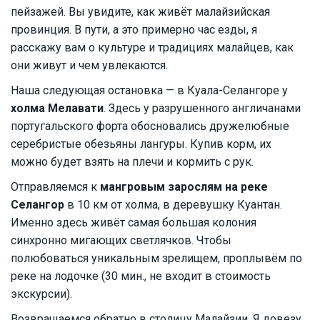
пейзажей. Вы увидите, как живёт малайзийская
провинция. В пути, а это примерно час езды, я
расскажу вам о культуре и традициях малайцев, как
они живут и чем увлекаются.
Наша следующая остановка — в Куала-Селангоре у
холма Мелавати
. Здесь у разрушенного англичанами
португальского форта обосновались дружелюбные
серебристые обезьяны лангуры. Купив корм, их
можно будет взять на плечи и кормить с рук.
Отправляемся к
мангровым зарослям на реке
Селангор
в 10 км от холма, в деревушку Куантан.
Именно здесь живёт самая большая колония
синхронно мигающих светлячков. Чтобы
полюбоваться уникальным зрелищем, проплывём по
реке на лодочке (30 мин., не входит в стоимость
экскурсии).
Возвращаемся обратно в столицу Малайзии. Я довезу