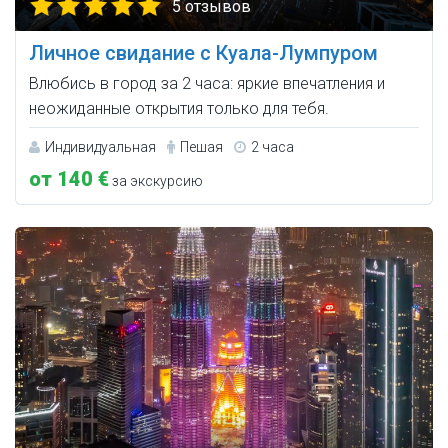
5 отзывов
Личное свидание с Куала-Лумпуром
Влюбись в город за 2 часа: яркие впечатления и
неожиданные открытия только для тебя.
Индивидуальная
Пешая
2 часа
от 140 €
за экскурсию