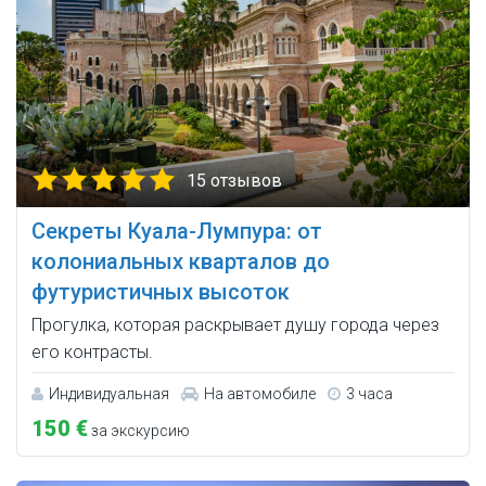
15 отзывов
Секреты Куала-Лумпура: от
колониальных кварталов до
футуристичных высоток
Прогулка, которая раскрывает душу города через
его контрасты.
Индивидуальная
На автомобиле
3 часа
150 €
за экскурсию