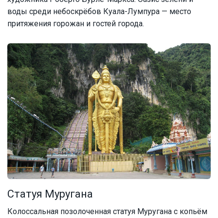
воды среди небоскрёбов Куала-Лумпура — место
притяжения горожан и гостей города.
Статуя Муругана
Колоссальная позолоченная статуя Муругана с копьём