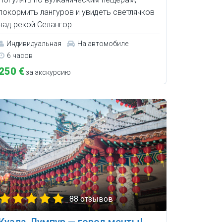
покормить лангуров и увидеть светлячков
над рекой Селангор.
Индивидуальная
На автомобиле
6 часов
250 €
за экскурсию
88 отзывов
Куала-Лумпур — город мечты!