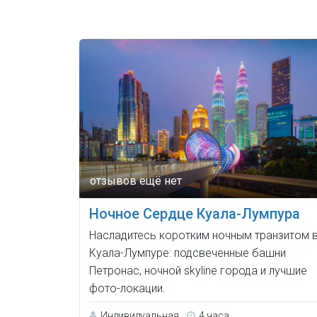
Ночное Сердце Куала-Лумпура
Насладитесь коротким ночным транзитом 
Куала-Лумпуре: подсвеченные башни
Петронас, ночной skyline города и лучшие
фото-локации.
Индивидуальная
4 часа