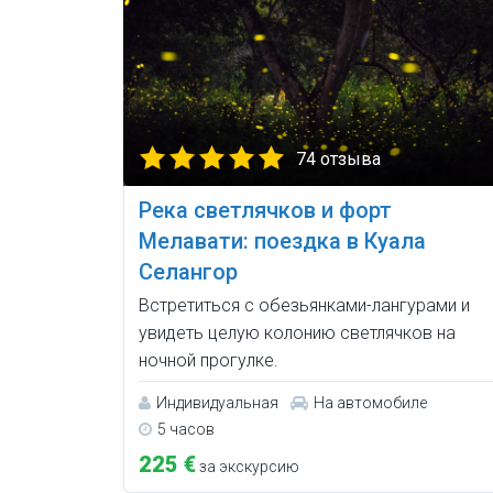
74 отзыва
Река светлячков и форт
Мелавати: поездка в Куала
Селангор
Встретиться с обезьянками-лангурами и
увидеть целую колонию светлячков на
ночной прогулке.
Индивидуальная
На автомобиле
5 часов
225 €
за экскурсию