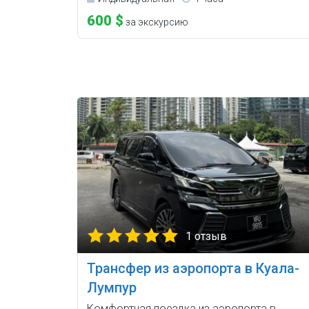
600 $
за экскурсию
1 отзыв
Трансфер из аэропорта в Куала-
Лумпур
Комфортная поездка из аэропорта в