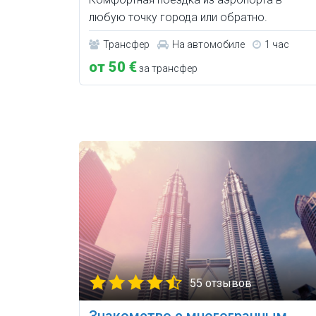
любую точку города или обратно.
Трансфер
На автомобиле
1 час
от 50 €
за трансфер
55 отзывов
Знакомство с многогранным