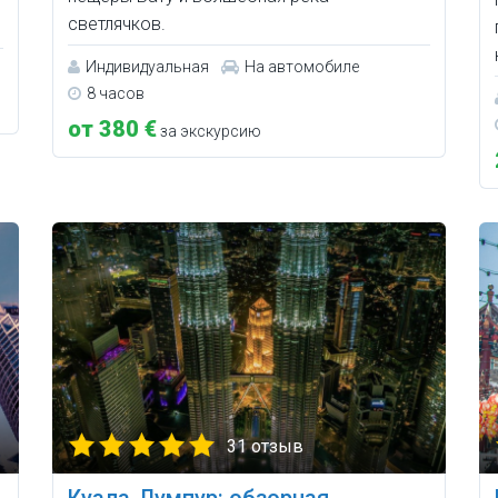
светлячков.
Индивидуальная
На автомобиле
8 часов
от 380 €
за экскурсию
31 отзыв
Куала-Лумпур: обзорная