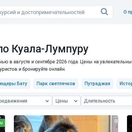
О п
по Куала-Лумпуру
ью в августе и сентябре 2026 года. Цены на увлекательн
уристов и бронируйте онлайн.
ещеры Бату
Парк светлячков
Путраджая
Истор
ередвижения
Цены
Длительность