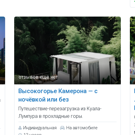
Высокогорье Камерона — с
ночёвкой или без
в
Путешествие-перезагрузка из Куала-
Лумпура в прохладные горы.
Индивидуальная
На автомобиле