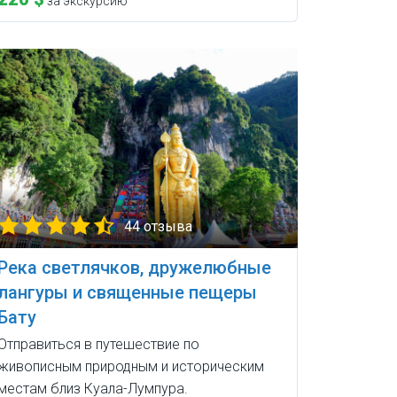
за экскурсию
44 отзыва
Река светлячков, дружелюбные
лангуры и священные пещеры
Бату
Отправиться в путешествие по
живописным природным и историческим
местам близ Куала-Лумпура.