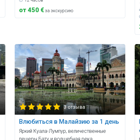
12 часов
от 450 €
за экскурсию
3 отзыва
Влюбиться в Малайзию за 1 день
Яркий Куала-Лумпур, величественные
пещеры Бату и волшебная река