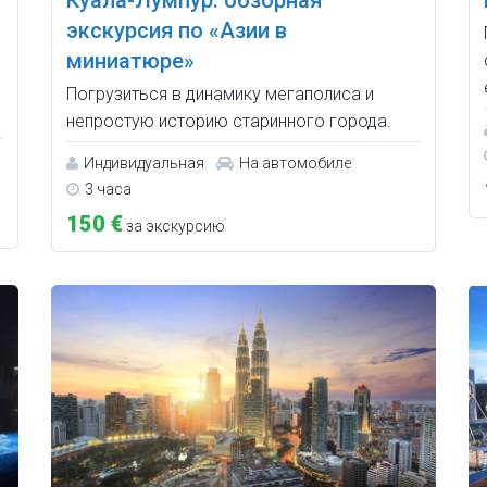
экскурсия по «Азии в
миниатюре»
Погрузиться в динамику мегаполиса и
непростую историю старинного города.
Индивидуальная
На автомобиле
3 часа
150 €
за экскурсию