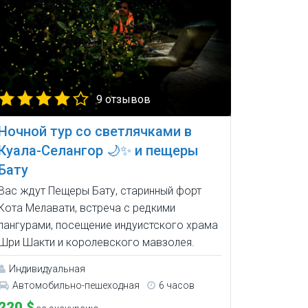
9 отзывов
Ночной тур со светлячками в
Куала-Селангор 🌙✨ и пещеры
Бату
Вас ждут Пещеры Бату, старинный форт
Кота Мелавати, встреча с редкими
лангурами, посещение индуистского храма
Шри Шакти и королевского мавзолея.
Индивидуальная
Автомобильно-пешеходная
6 часов
220 $