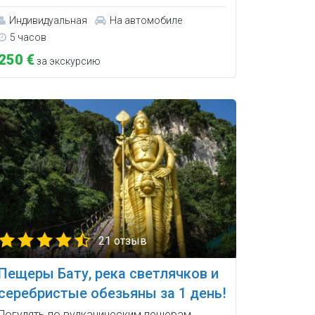
Индивидуальная
На автомобиле
5 часов
250 €
за экскурсию
21 отзыв
Пещеры Бату, река светлячков и
серебристые обезьяны за 1 день!
Погулять по вулканическим пещерам,