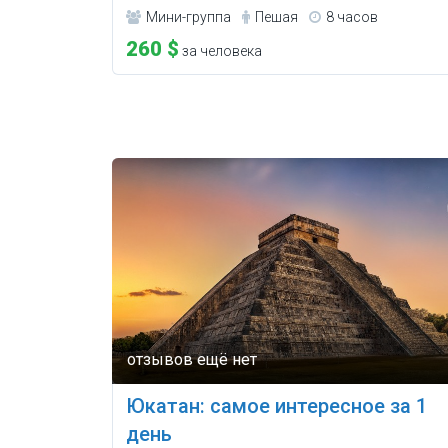
Мини-группа
Пешая
8 часов
260 $
за человека
Юкатан: самое интересное за 1
день