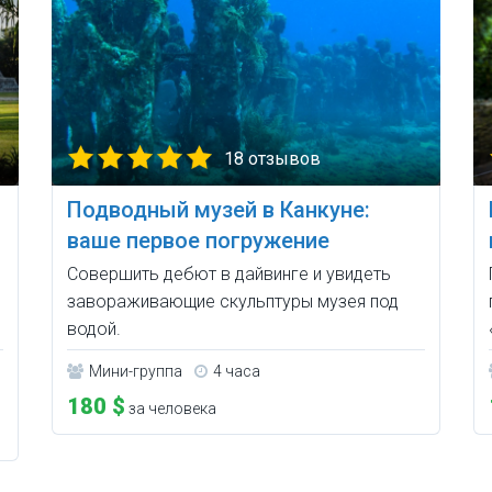
18 отзывов
Подводный музей в Канкуне:
ваше первое погружение
Совершить дебют в дайвинге и увидеть
завораживающие скульптуры музея под
водой.
Мини-группа
4 часа
180 $
за человека