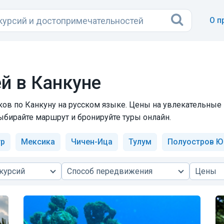
О п
й в Канкуне
ов по Канкуну на русском языке. Цены на увлекательные п
выбирайте маршрут и бронируйте туры онлайн.
ур
Мексика
Чичен-Ица
Тулум
Полуостров Ю
курсий
Способ передвижения
Цены