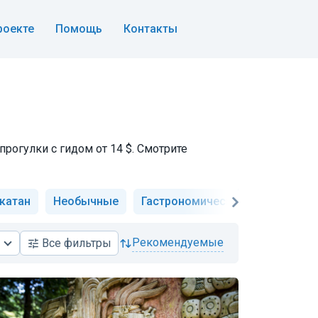
роекте
Помощь
Контакты
рогулки с гидом от 14 $. Смотрите
катан
Необычные
Гастрономические
Музеи и 
рекомендуемые
Все
фильтры