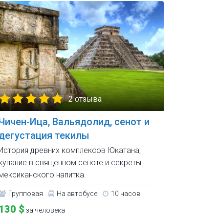
2 отзыва
Чичен-Ица, Вальядолид, сенот и
дегустация текилы
История древних комплексов Юкатана,
купание в священном сеноте и секреты
мексиканского напитка.
Групповая
На автобусе
10 часов
130 $
за человека