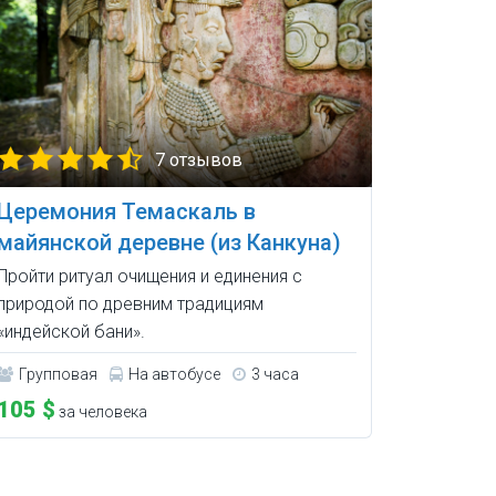
7 отзывов
Церемония Темаскаль в
майянской деревне (из Канкуна)
Пройти ритуал очищения и единения с
природой по древним традициям
«индейской бани».
Групповая
На автобусе
3 часа
105 $
за человека