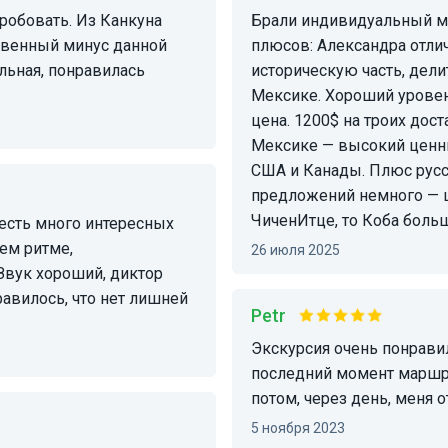
Брали индивидуальный маршрут в Кобу, лагуну (озеро) и сенот Из
ственный минус данной
плюсов: Александра отлич
льная, понравилась
историческую часть, дел
Мексике. Хороший уровень органи
цена. 1200$ на троих дост
Мексике — высокий ценник
США и Канады. Плюс русс
предложений немного — ц
ЧиченИтце, то Коба боль
ем ритме,
26 июля 2025
 Звук хороший, диктор
равилось, что нет лишней
Petr
Экскурсия очень понравилась, гиду Татьяне огромное спасибо! В
последний момент маршру
потом, через день, меня 
5 ноября 2023