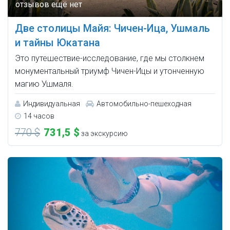
Две столицы Майя: Чичен-Ица, Ушмаль
и тайны Юкатана
Это путешествие-исследование, где мы столкнем
монументальный триумф Чичен-Ицы и утонченную
магию Ушмаля.
Индивидуальная
Автомобильно-пешеходная
14 часов
770 $
731,5 $
за экскурсию