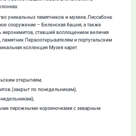
олоннах.
во уникальных памятников и музеев Лиссабона:
ое сооружение – Беленская башня, а также
рь иеронимитов, ставший воплощением величия
 памятник Первооткрывателям и португальским
никальная коллекция Музея карет.
льским открытиям;
тов (закрыт по понедельникам);
онедельникам);
тыми пирожными-корзиночками с заварным