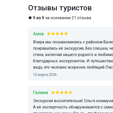
Отзывы туристов
5 из 5
на основании 21 отзыва
Анна
Вчера мы познакомились с районом Белен и с замечательной Ольгой!). Нам очень
понравилась её экскурсия, без спешки, ч
стихи, включая нашего родного и любим
благодарных экскурсантов. И путешестве
ведь это человек искренне любящий Лис
15 марта 2026
Галина
Экскурсия восхитительна! Ольга коммуникабельный и очень приятный в общении человек.
А её экспертность обнаруживается с само