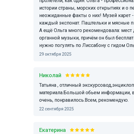
пролетели, как один. Ольга - профессион
истории страны, морских открытиях и о 
неожиданные факты о них! Музей карет -
каждый экспонат. Паштельки и мясные п
А ещё Ольга много рекомендовала: мест 
органной музыки, причём он был бесплат
нужно погулять по Лиссабону с гидом Ол
29 октября 2025
Николай
Татьяна , отличный экскурсовод,энциклопедические знания предмета, и прекрасная подача
материала.Большой обьем информации, в
очень, понравилось.Всем, рекомендую.
22 сентября 2025
Екатерина