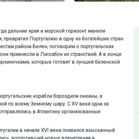
огда дальние края и морской горизонт манили
м, превратил Португалию в одну из богатейших стран
стам района Белен, поговорим о португальских
ни привнесли в Лиссабон из странствий. А в конце
зиночками, которые готовят в лучшей беленской
португальские корабли бороздили океаны, а
ой по всему Земному шару. С XV века одна за
 отправлялись в Атлантику организованные
тугалии в начале XVI века появился изысканный
ино», воплотивший новые впечатления в