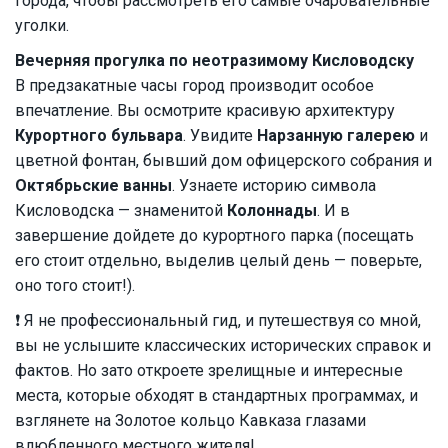
города, чтобы рассмотреть его самые очаровательные
уголки.
Вечерняя прогулка по неотразимому Кисловодску
В предзакатные часы город производит особое
впечатление. Вы осмотрите красивую архитектуру
Курортного бульвара
. Увидите
Нарзанную галерею
и
цветной фонтан, бывший дом офицерского собрания и
Октябрьские ванны
. Узнаете историю символа
Кисловодска — знаменитой
Колоннады
. И в
завершение дойдете до курортного парка (посещать
его стоит отдельно, выделив целый день — поверьте,
оно того стоит!).
❗ Я не профессиональный гид, и путешествуя со мной,
вы не услышите классических исторических справок и
фактов. Но зато откроете зрелищные и интересные
места, которые обходят в стандартных программах, и
взглянете на Золотое кольцо Кавказа глазами
влюбленного местного жителя!