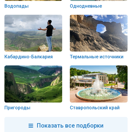
Водопады
Однодневные
Кабардино-Балкария
Термальные источники
Ставропольский край
Пригороды
Показать все подборки