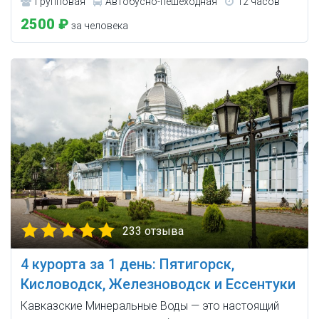
Групповая
Автобусно-пешеходная
12 часов
2500 ₽
за человека
233 отзыва
4 курорта за 1 день: Пятигорск,
Кисловодск, Железноводск и Ессентуки
Кавказские Минеральные Воды — это настоящий