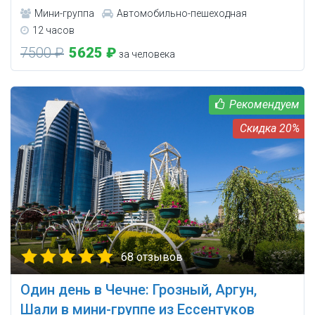
Мини-группа
Автомобильно-пешеходная
12 часов
7500 ₽
5625 ₽
за человека
20%
68 отзывов
Один день в Чечне: Грозный, Аргун,
Шали в мини-группе из Ессентуков