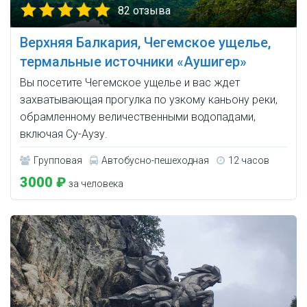
82 отзыва
Верхняя Балкария, Чегемское ущелье,
термальные источники «Аушигер»
Вы посетите Чегемское ущелье и вас ждет
захватывающая прогулка по узкому каньону реки,
обрамленному величественными водопадами,
включая Су-Аузу.
Групповая
Автобусно-пешеходная
12 часов
3000 ₽
за человека