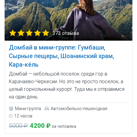
373 отзыва
Домбай в мини-группе: Гумбаши,
Сырные пещеры, Шоанинский храм,
Кара-кёль
Домбай — небольшой поселок среди гор в
Карачаево-Черкесии. Но это не просто поселок, а
целый горнолыжный курорт. Туда мы и отправимся
на один день.
Мини-группа
Автомобильно-пешеходная
12 часов
5000 ₽
4200 ₽
за человека