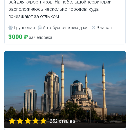
рай для курортников. На небольшой территории
расположилось несколько городов, куда
приезжают за отдыхом.
Групповая
Автобусно-пешеходная
9 часов
3000 ₽
за человека
252 отзыва