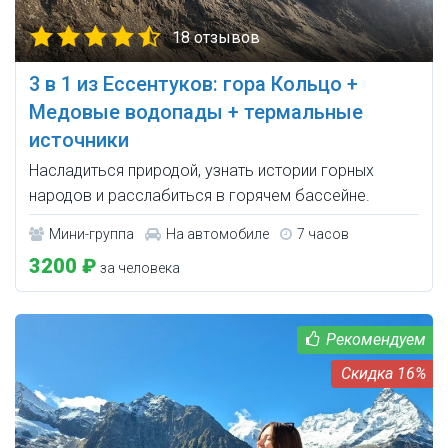
18 отзывов
3 в 1 из Ессентуков: гора Кольцо +
Медовые водопады + термальные
источники
Насладиться природой, узнать истории горных
народов и расслабиться в горячем бассейне.
Мини-группа
На автомобиле
7 часов
3200 ₽
за человека
16%