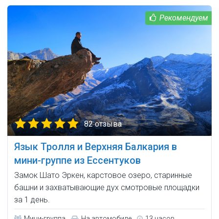
82 отзыва
Язык Тролля и Верхняя Балкария в
мини-группе из Ессентуков
Замок Шато Эркен, карстовое озеро, старинные
башни и захватывающие дух смотровые площадки
за 1 день.
Мини-группа
На автомобиле
13 часов