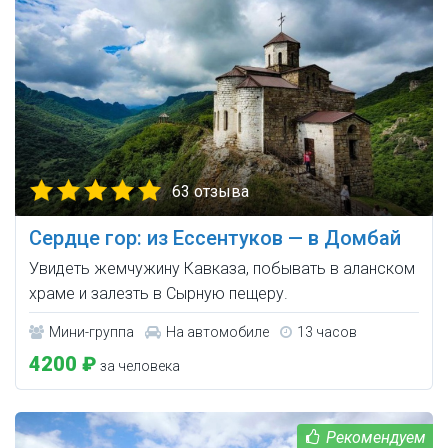
63 отзыва
Сердце гор: из Ессентуков — в Домбай
Увидеть жемчужину Кавказа, побывать в аланском
храме и залезть в Сырную пещеру.
Мини-группа
На автомобиле
13 часов
4200 ₽
за человека