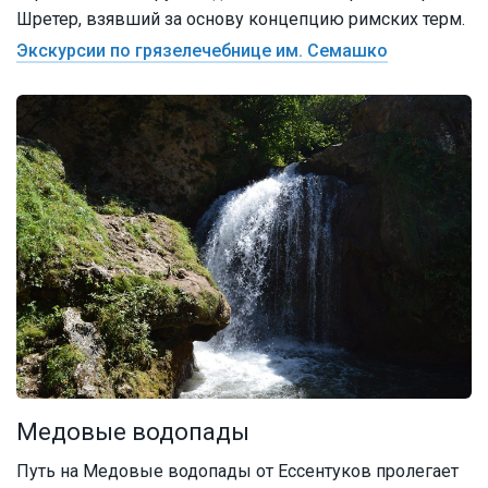
Шретер, взявший за основу концепцию римских терм.
Экскурсии по грязелечебнице им. Семашко
Медовые водопады
Путь на Медовые водопады от Ессентуков пролегает