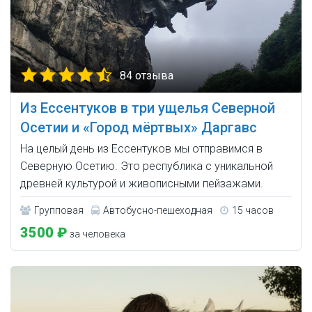
84 отзыва
Из Ессентуков в три ущелья Северной
Осетии и «Город мёртвых» Даргавс
На целый день из Ессентуков мы отправимся в
Северную Осетию. Это республика с уникальной
древней культурой и живописными пейзажами.
Групповая
Автобусно-пешеходная
15 часов
3500 ₽
за человека