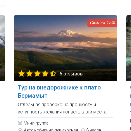
15%
6 отзывов
Тур на внедорожнике к плато
Бермамыт
Отдельная проверка на прочность и
истинность желания попасть в эти места.
Мини-группа
Автомобильно-пешеходная
8 часов