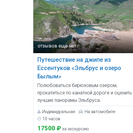
Путешествие на джипе из
Ессентуков «Эльбрус и озеро
Былым»
Полюбоваться бирюзовым озером,
прокатиться по канатной дороге и оценить
лучшие панорамы Эльбруса.
Индивидуальная
На автомобиле
10 часов
17500 ₽
за экскурсию