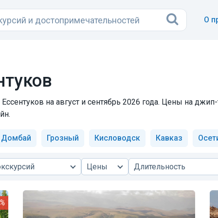
О п
нтуков
Ессентуков на август и сентябрь 2026 года. Цены на джип-
йн.
Домбай
Грозный
Кисловодск
Кавказ
Осет
экскурсий
Цены
Длительность
8%