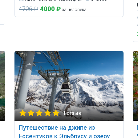
4706 ₽
4000 ₽
за человека
1 отзыв
Путешествие на джипе из
—
Ессентуков к Эльбрусу и озеру