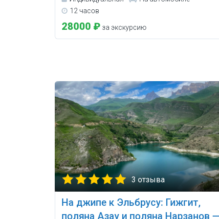
12 часов
28000 ₽
за экскурсию
3 отзыва
На джипе к Эльбрусу: Гижгит,
поляна Азау и поляна Нарзанов 