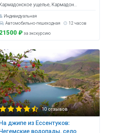
Кармадонское ущелье, Кармадон…
Индивидуальная
Автомобильно-пешеходная
12 часов
21500 ₽
за экскурсию
10 отзывов
На джипе из Ессентуков:
Чегемские водопады, село