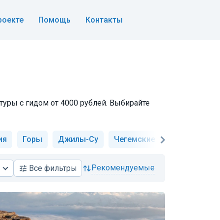
роекте
Помощь
Контакты
туры с гидом от 4000 рублей. Выбирайте
ия
Горы
Джилы-Су
Чегемские водопады
П
рекомендуемые
Все
фильтры