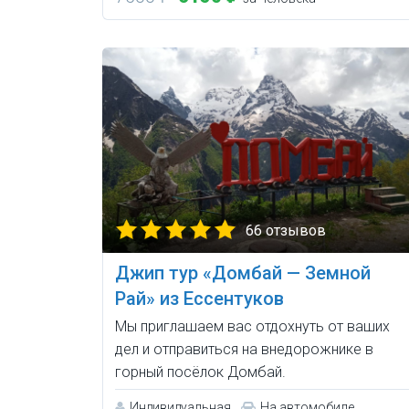
66 отзывов
Джип тур «Домбай — Земной
Рай» из Ессентуков
Мы приглашаем вас отдохнуть от ваших
дел и отправиться на внедорожнике в
горный посёлок Домбай.
Индивидуальная
На автомобиле