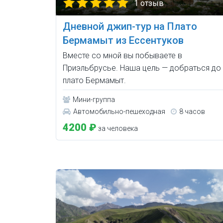
1 отзыв
Дневной джип-тур на Плато
Бермамыт из Ессентуков
Вместе со мной вы побываете в
Приэльбрусье. Наша цель — добраться до
плато Бермамыт.
Мини-группа
Автомобильно-пешеходная
8 часов
4200 ₽
за человека