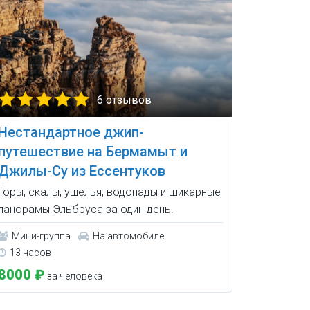
6 отзывов
Нестандартное джип-
путешествие на Бермамыт и
Джилы-Су из Ессентуков
Горы, скалы, ущелья, водопады и шикарные
панорамы Эльбруса за один день.
Мини-группа
На автомобиле
13 часов
8000 ₽
за человека