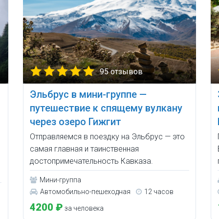
95 отзывов
Эльбрус в мини-группе —
путешествие к спящему вулкану
через озеро Гижгит
Отправляемся в поездку на Эльбрус — это
самая главная и таинственная
достопримечательность Кавказа.
Мини-группа
Автомобильно-пешеходная
12 часов
4200 ₽
за человека