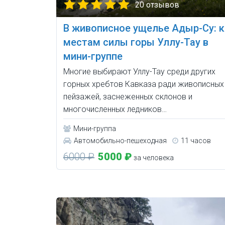
20 отзывов
В живописное ущелье Адыр-Су: к
местам силы горы Уллу-Тау в
мини-группе
Многие выбирают Уллу-Тау среди других
горных хребтов Кавказа ради живописных
пейзажей, заснеженных склонов и
многочисленных ледников…
Мини-группа
Автомобильно-пешеходная
11 часов
6000 ₽
5000 ₽
за человека