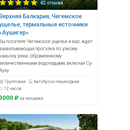
82 отзыва
Верхняя Балкария, Чегемское
ущелье, термальные источники
«Аушигер»
Вы посетите Чегемское ущелье и вас ждет
захватывающая прогулка по узкому
каньону реки, обрамленному
величественными водопадами, включая Су-
Аузу.
Групповая
Автобусно-пешеходная
12 часов
3000 ₽
за человека