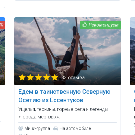
5%
33 отзыва
Едем в таинственную Северную
Осетию из Ессентуков
Ущелья, теснины, горные сёла и легенды
«Города мёртвых».
Мини-группа
На автомобиле