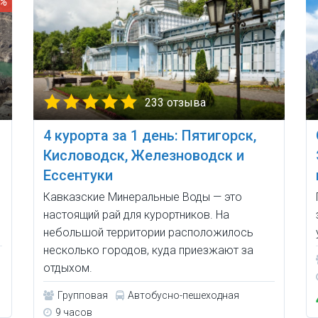
6%
233 отзыва
4 курорта за 1 день: Пятигорск,
Кисловодск, Железноводск и
Ессентуки
Кавказские Минеральные Воды — это
настоящий рай для курортников. На
небольшой территории расположилось
несколько городов, куда приезжают за
отдыхом.
Групповая
Автобусно-пешеходная
9 часов