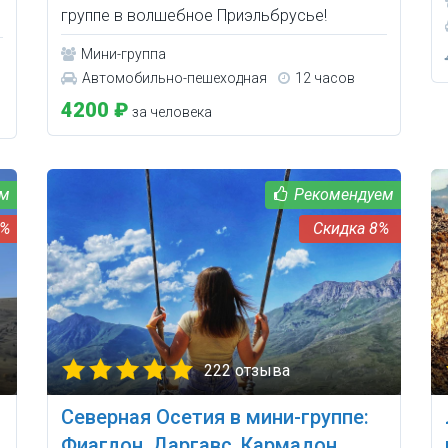
группе в волшебное Приэльбрусье!
Мини-группа
Автомобильно-пешеходная
12 часов
4200 ₽
за человека
0%
8%
222 отзыва
Северная Осетия в мини-группе:
Фиагдон, Даргавс, Кармадон