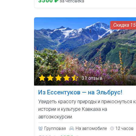
3500 ₽
за человека
1
31 отзыв
Из Ессентуков — на Эльбрус!
Увидеть красоту природы и прикоснуться к
истории и культуре Кавказа на
автоэкскурсии.
Групповая
На автомобиле
12 часов