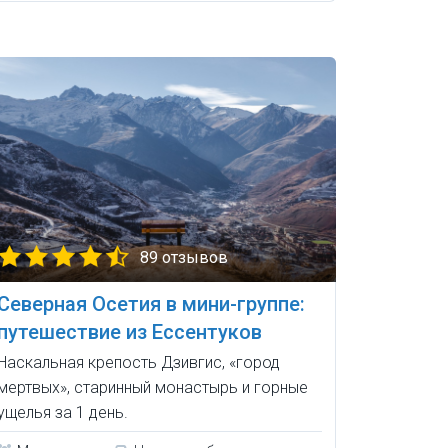
89 отзывов
Северная Осетия в мини-группе:
путешествие из Ессентуков
Наскальная крепость Дзивгис, «город
мертвых», старинный монастырь и горные
ущелья за 1 день.