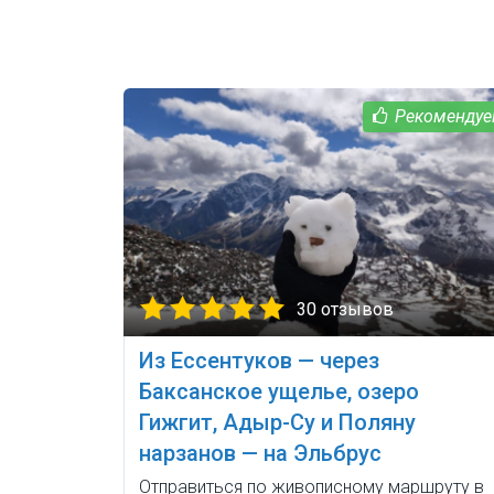
30 отзывов
Из Ессентуков — через
Баксанское ущелье, озеро
Гижгит, Адыр-Су и Поляну
нарзанов — на Эльбрус
Отправиться по живописному маршруту в