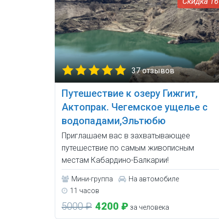
1
37 отзывов
Путешествие к озеру Гижгит,
Актопрак. Чегемское ущелье с
водопадами,Эльтюбю
Приглашаем вас в захватывающее
путешествие по самым живописным
местам Кабардино-Балкарии!
Мини-группа
На автомобиле
11 часов
5000 ₽
4200 ₽
за человека