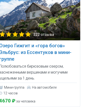
222 отзыва
Озеро Гижгит и «гора богов»
Эльбрус: из Ессентуков в мини-
группе
Полюбоваться бирюзовым озером,
заснеженными вершинами и могучими
ущельями за 1 день.
Мини-группа
На автомобиле
12 часов
4670 ₽
за человека