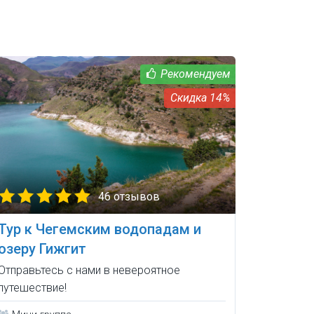
14%
46 отзывов
Тур к Чегемским водопадам и
озеру Гижгит
Отправьтесь с нами в невероятное
путешествие!