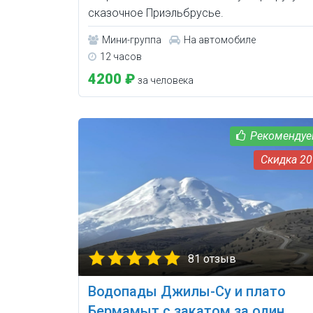
сказочное Приэльбрусье.
Мини-группа
На автомобиле
12 часов
4200 ₽
за человека
2
81 отзыв
Водопады Джилы-Су и плато
Бермамыт с закатом за один