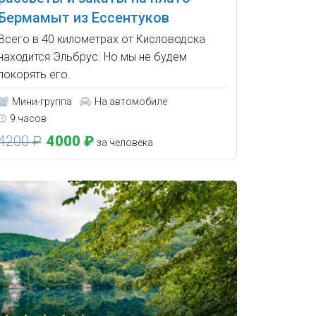
Бермамыт из Ессентуков
Всего в 40 километрах от Кисловодска
находится Эльбрус. Но мы не будем
покорять его.
Мини-группа
На автомобиле
9 часов
4200 ₽
4000 ₽
за человека