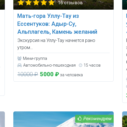
16 отзывов
Мать-гора Уллу-Тау из
Ессентуков: Адыр-Су,
Альплагель, Камень желаний
Экскурсия на Уллу-Тау начнется рано
утром…
Мини-группа
Автомобильно-пешеходная
15 часов
10000 ₽
5000 ₽
за человека