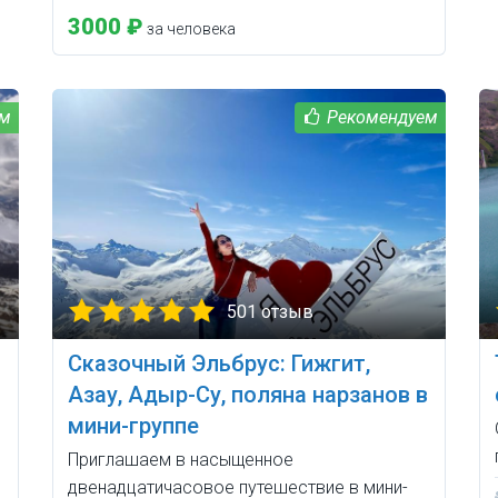
3000 ₽
за человека
501 отзыв
Сказочный Эльбрус: Гижгит,
Азау, Адыр-Су, поляна нарзанов в
мини-группе
Приглашаем в насыщенное
двенадцатичасовое путешествие в мини-