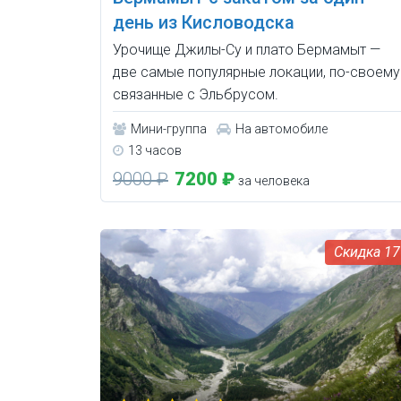
день из Кисловодска
Урочище Джилы-Су и плато Бермамыт —
две самые популярные локации, по-своему
связанные с Эльбрусом.
Мини-группа
На автомобиле
13 часов
9000 ₽
7200 ₽
за человека
1