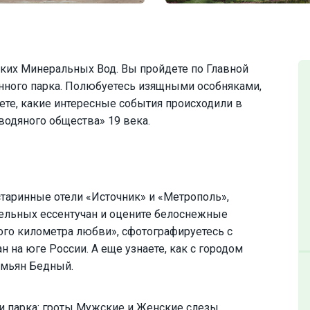
ких Минеральных Вод. Вы пройдете по Главной
ного парка. Полюбуетесь изящными особняками,
ете, какие интересные события происходили в
водяного общества» 19 века.
старинные отели «Источник» и «Метрополь»,
тельных ессентучан и оцените белоснежные
ого километра любви», сфотографируетесь с
на юге России. А еще узнаете, как с городом
емьян Бедный.
 парка: гроты Мужские и Женские слезы,