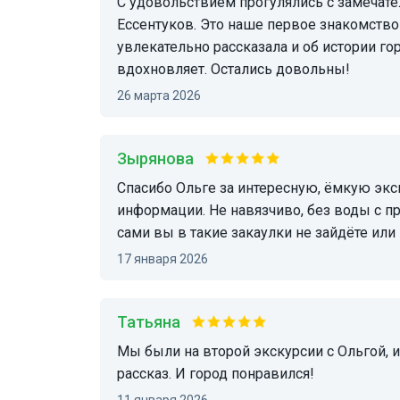
С удовольствием прогулялись с замечательным гидом Ольгой по значимым местам
Ессентуков. Это наше первое знакомство
увлекательно рассказала и об истории го
вдохновляет. Остались довольны!
26 марта 2026
Зырянова
Спасибо Ольге за интересную, ёмкую экскурсию. Очень интелегентная, культурная подача
информации. Не навязчиво, без воды с 
сами вы в такие закаулки не зайдёте или
17 января 2026
Татьяна
Мы были на второй экскурсии с Ольгой, и обе понравились. Хороший маршрут, интересный
рассказ. И город понравился!
11 января 2026