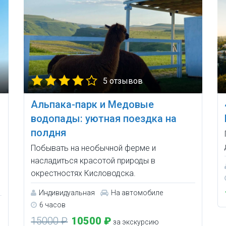
5 отзывов
Альпака-парк и Медовые
водопады: уютная поездка на
полдня
Побывать на необычной ферме и
насладиться красотой природы в
окрестностях Кисловодска.
Индивидуальная
На автомобиле
6 часов
15000 ₽
10500 ₽
за экскурсию