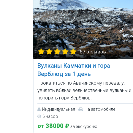
57 отзывов
Вулканы Камчатки и гора
Верблюд за 1 день
Прокатиться по Авачинскому перевалу,
увидеть вблизи величественные вулканы и
покорить гору Верблюд.
Индивидуальная
На автомобиле
6 часов
от 38000 ₽
за экскурсию