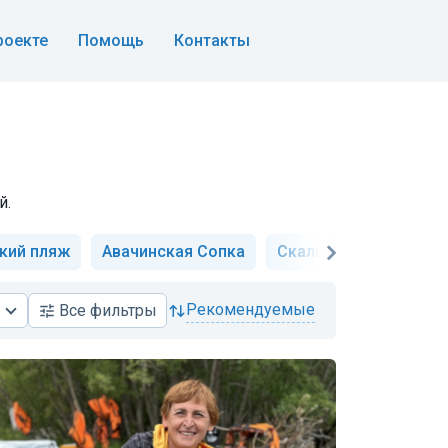
роекте
Помощь
Контакты
й.
кий пляж
Авачинская Сопка
Скалы «Три брата»
рекомендуемые
Все
фильтры