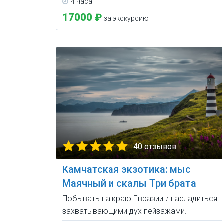
4 часа
17000 ₽
за экскурсию
40 отзывов
Камчатская экзотика: мыс
Маячный и скалы Три брата
Побывать на краю Евразии и насладиться
захватывающими дух пейзажами.