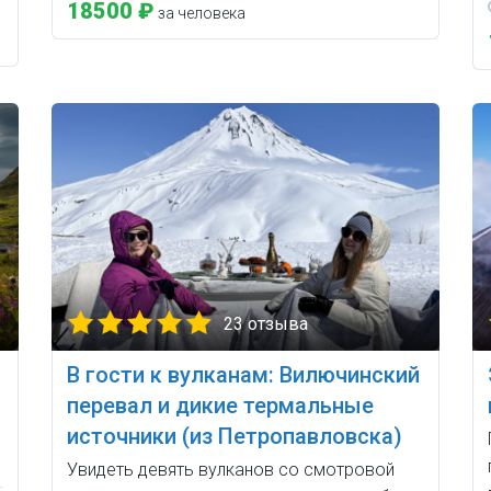
18500 ₽
за человека
23 отзыва
В гости к вулканам: Вилючинский
перевал и дикие термальные
источники (из Петропавловска)
Увидеть девять вулканов со смотровой