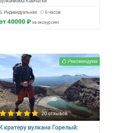
вулканизма Камчатки.
Индивидуальная
6 часов
от 40000 ₽
за экскурсию
20 отзывов
К кратеру вулкана Горелый: