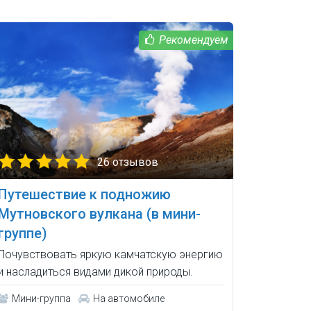
26 отзывов
Путешествие к подножию
Мутновского вулкана (в мини-
группе)
Почувствовать яркую камчатскую энергию
и насладиться видами дикой природы.
Мини-группа
На автомобиле