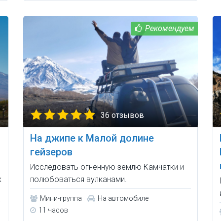
36 отзывов
На джипе к Малой долине
гейзеров
Исследовать огненную землю Камчатки и
х
полюбоваться вулканами.
Мини-группа
На автомобиле
11 часов